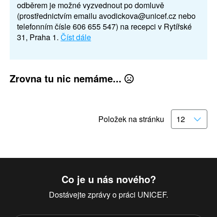
odběrem je možné vyzvednout po domluvě
(prostřednictvím emailu avodickova@unicef.cz nebo
telefonním čísle 606 655 547) na recepci v Rytířské
31, Praha 1.
Číst dále
Zrovna tu nic nemáme...
Položek na stránku
Co je u nás nového?
Dostávejte zprávy o práci UNICEF.