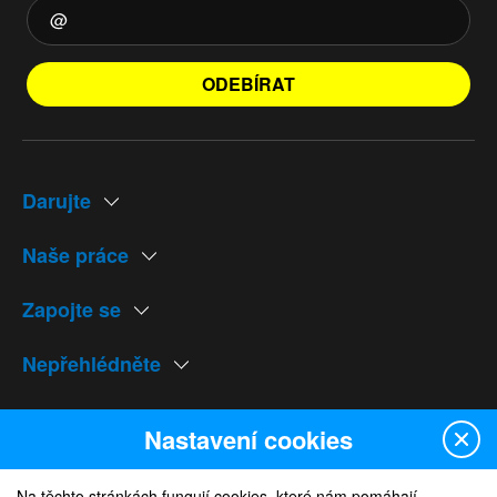
ODEBÍRAT
Darujte
Naše práce
Zapojte se
Nepřehlédněte
Naše weby
Nastavení cookies
Na těchto stránkách fungují cookies, které nám pomáhají