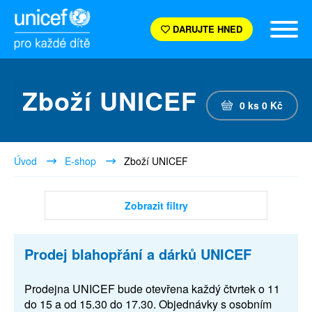
DARUJTE HNED
Zboží UNICEF
0
ks
0
Kč
Úvod
E-shop
Zboží UNICEF
Zobrazit filtry
Prodej blahopřání a dárků UNICEF
Prodejna UNICEF bude otevřena každý čtvrtek o 11
do 15 a od 15.30 do 17.30. Objednávky s osobním