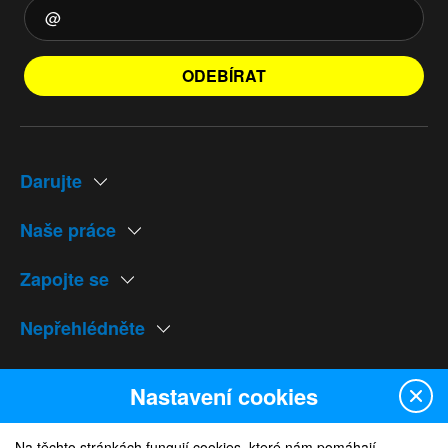
ODEBÍRAT
Darujte
Naše práce
Zapojte se
Nepřehlédněte
Naše weby
Nastavení cookies
Na těchto stránkách fungují cookies, které nám pomáhají