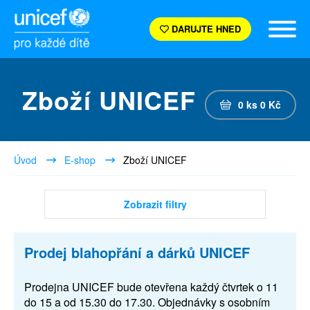
DARUJTE HNED
Zboží UNICEF
0
ks
0
Kč
Úvod
E-shop
Zboží UNICEF
Zobrazit filtry
Prodej blahopřání a dárků UNICEF
Prodejna UNICEF bude otevřena každý čtvrtek o 11
do 15 a od 15.30 do 17.30. Objednávky s osobním