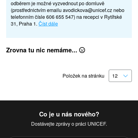
odběrem je možné vyzvednout po domluvě
(prostřednictvím emailu avodickova@unicef.cz nebo
telefonním čísle 606 655 547) na recepci v Rytířské
31, Praha 1.
Číst dále
Zrovna tu nic nemáme...
Položek na stránku
Co je u nás nového?
Dostávejte zprávy o práci UNICEF.