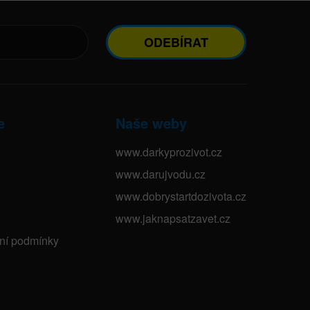
ODEBÍRAT
e
Naše weby
www.darkyprozivot.cz
www.darujvodu.cz
www.dobrystartdozivota.cz
www.jaknapsatzavet.cz
bní podmínky