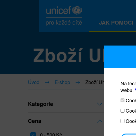
JAK POMOCI
Zboží UNI
Úvod
E-shop
Zboží UNICEF
Na těch
webu.
Cooki
Kategorie
Cook
Cena
Cook
0 - 500 Kč