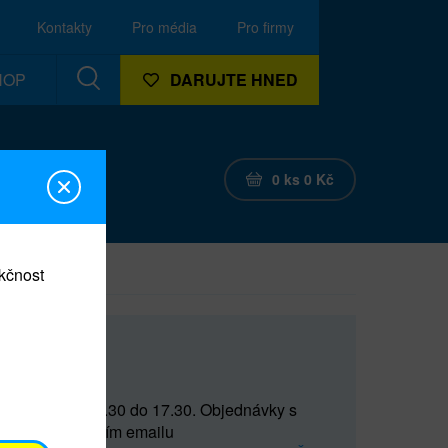
Kontakty
Pro média
Pro firmy
HOP
DARUJTE HNED
0
ks
0
Kč
nkčnost
CEF
 do 15 a od 15.30 do 17.30. Objednávky s
(prostřednictvím emailu