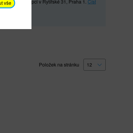
5 547) na recepci v Rytířské 31, Praha 1.
Číst
ut vše
Položek na stránku