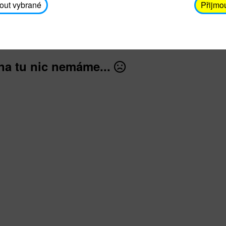
avodickova@unicef.cz nebo telefonním čísle 606 65
out vybrané
Přijmo
dále
na tu nic nemáme...