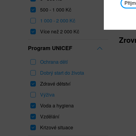
Přijm
500 - 1 000 Kč
1 000 - 2 000 Kč
Více než 2 000 Kč
Zrov
Program UNICEF
Ochrana dětí
Dobrý start do života
Zdravé dětství
Výživa
Voda a hygiena
Vzdělání
Krizové situace