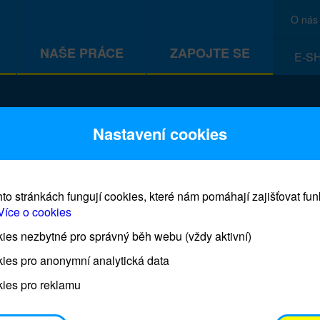
O nás
NAŠE PRÁCE
ZAPOJTE SE
E-S
CEF
Nastavení cookies
to stránkách fungují cookies, které nám pomáhají zajišťovat fu
Více o cookies
es nezbytné pro správný běh webu (vždy aktivní)
Prodej blahopřání a dárků UNI
ies pro anonymní analytická data
ies pro reklamu
Prodejna UNICEF bude otevřena každý čtvrtek o 11
osobním odběrem je možné vyzvednout po domluvě 