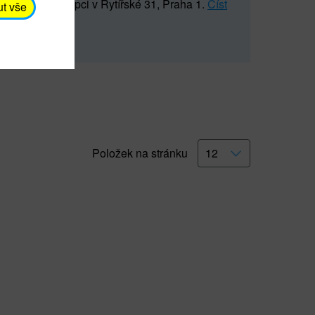
5 547) na recepci v Rytířské 31, Praha 1.
Číst
ut vše
Položek na stránku