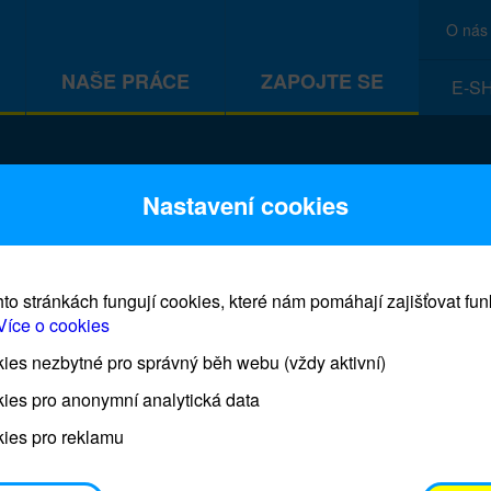
O nás
NAŠE PRÁCE
ZAPOJTE SE
E-S
CEF
Nastavení cookies
to stránkách fungují cookies, které nám pomáhají zajišťovat fu
Více o cookies
es nezbytné pro správný běh webu (vždy aktivní)
Prodej blahopřání a dárků UNI
ies pro anonymní analytická data
ies pro reklamu
Prodejna UNICEF bude otevřena každý čtvrtek o 11
osobním odběrem je možné vyzvednout po domluvě 