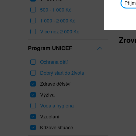
Přijm
500 - 1 000 Kč
1 000 - 2 000 Kč
Více než 2 000 Kč
Zrov
Program UNICEF
Ochrana dětí
Dobrý start do života
Zdravé dětství
Výživa
Voda a hygiena
Vzdělání
Krizové situace