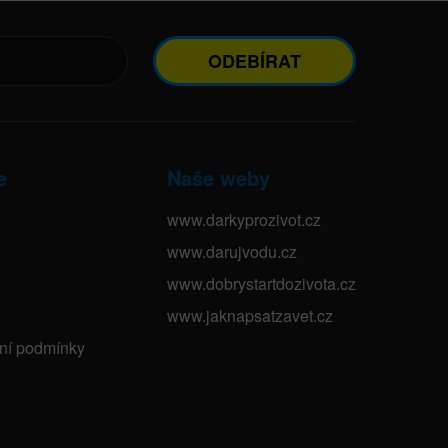
ODEBÍRAT
e
Naše weby
www.darkyprozivot.cz
www.darujvodu.cz
www.dobrystartdozivota.cz
www.jaknapsatzavet.cz
bní podmínky