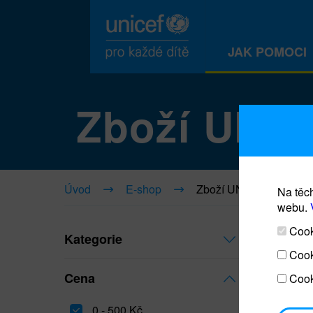
JAK POMOCI
Zboží UNI
Úvod
E-shop
Zboží UNICEF
Na těch
webu.
Cooki
Kategorie
Cook
Cena
Cook
0 - 500 Kč