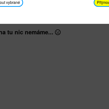
avodickova@unicef.cz nebo telefonním čísle 606 65
out vybrané
Přijmo
dále
na tu nic nemáme...