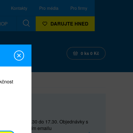
Kontakty
Pro média
Pro firmy
HOP
DARUJTE HNED
0
ks
0
Kč
nkčnost
CEF
 do 15 a od 15.30 do 17.30. Objednávky s
(prostřednictvím emailu