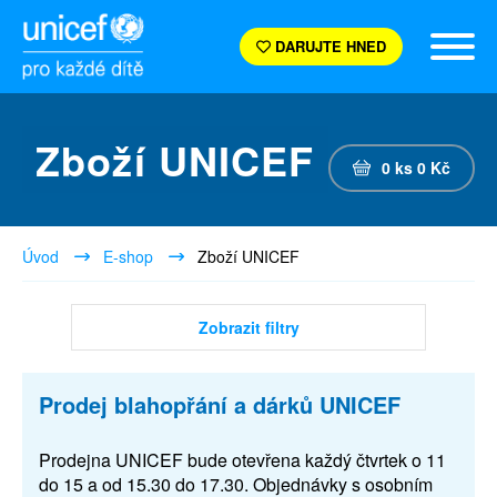
DARUJTE HNED
Zboží UNICEF
0
ks
0
Kč
Úvod
E-shop
Zboží UNICEF
Zobrazit filtry
Prodej blahopřání a dárků UNICEF
Prodejna UNICEF bude otevřena každý čtvrtek o 11
do 15 a od 15.30 do 17.30. Objednávky s osobním