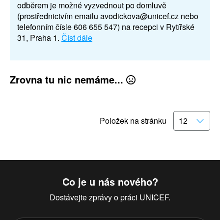
odběrem je možné vyzvednout po domluvě
(prostřednictvím emailu avodickova@unicef.cz nebo
telefonním čísle 606 655 547) na recepci v Rytířské
31, Praha 1.
Číst dále
Zrovna tu nic nemáme...
Položek na stránku
Co je u nás nového?
Dostávejte zprávy o práci UNICEF.