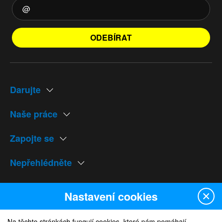
ODEBÍRAT
Darujte
Naše práce
Zapojte se
Nepřehlédněte
Naše weby
Nastavení cookies
Na těchto stránkách fungují cookies, které nám pomáhají