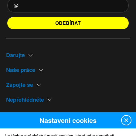
ODEBÍRAT
Darujte
Naše práce
Zapojte se
Nepřehlédněte
Naše weby
Nastavení cookies
Na těchto stránkách fungují cookies, které nám pomáhají