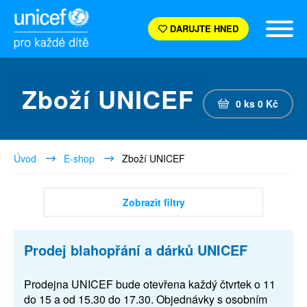
DARUJTE HNED
Zboží UNICEF
0
ks
0
Kč
Úvod
E-shop
Zboží UNICEF
Zobrazit filtry
Prodej blahopřání a dárků UNICEF
Prodejna UNICEF bude otevřena každý čtvrtek o 11
do 15 a od 15.30 do 17.30. Objednávky s osobním