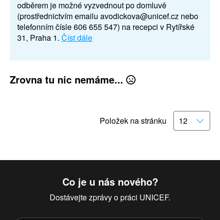
odběrem je možné vyzvednout po domluvě
(prostřednictvím emailu avodickova@unicef.cz nebo
telefonním čísle 606 655 547) na recepci v Rytířské
31, Praha 1.
Číst dále
Zrovna tu nic nemáme...
Položek na stránku
Co je u nás nového?
Dostávejte zprávy o práci UNICEF.