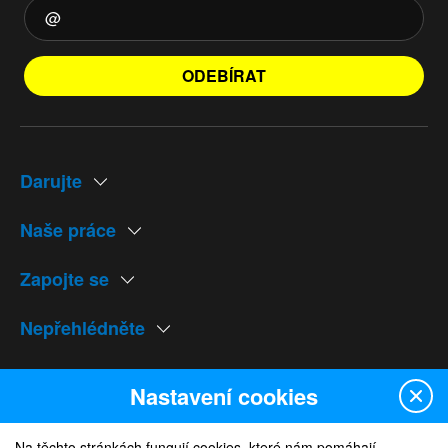
ODEBÍRAT
Darujte
Naše práce
Zapojte se
Nepřehlédněte
Naše weby
Nastavení cookies
Na těchto stránkách fungují cookies, které nám pomáhají