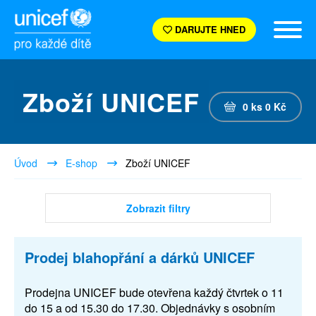
DARUJTE HNED
Zboží UNICEF
0
ks
0
Kč
Úvod
E-shop
Zboží UNICEF
Zobrazit filtry
Prodej blahopřání a dárků UNICEF
Prodejna UNICEF bude otevřena každý čtvrtek o 11
do 15 a od 15.30 do 17.30. Objednávky s osobním