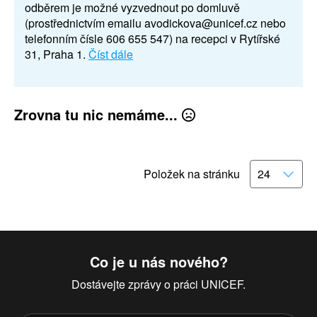
odběrem je možné vyzvednout po domluvě
(prostřednictvím emailu avodickova@unicef.cz nebo
telefonním čísle 606 655 547) na recepci v Rytířské
31, Praha 1.
Číst dále
Zrovna tu nic nemáme...
Položek na stránku
Co je u nás nového?
Dostávejte zprávy o práci UNICEF.