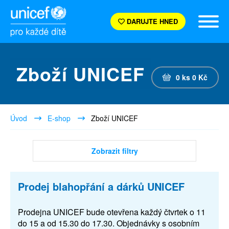
DARUJTE HNED
Zboží UNICEF
0
ks
0
Kč
Úvod
E-shop
Zboží UNICEF
Zobrazit filtry
Prodej blahopřání a dárků UNICEF
Prodejna UNICEF bude otevřena každý čtvrtek o 11
do 15 a od 15.30 do 17.30. Objednávky s osobním