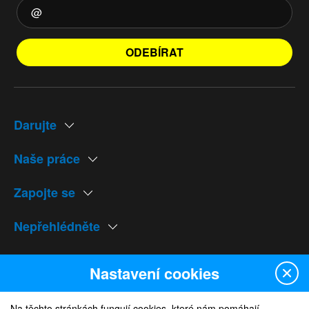
ODEBÍRAT
Darujte
Naše práce
Zapojte se
Nepřehlédněte
Naše weby
Nastavení cookies
Na těchto stránkách fungují cookies, které nám pomáhají