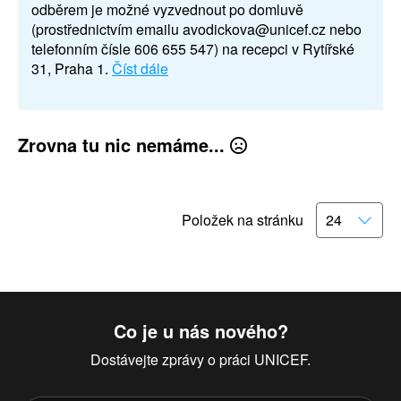
odběrem je možné vyzvednout po domluvě
(prostřednictvím emailu avodickova@unicef.cz nebo
telefonním čísle 606 655 547) na recepci v Rytířské
31, Praha 1.
Číst dále
Zrovna tu nic nemáme...
Položek na stránku
Co je u nás nového?
Dostávejte zprávy o práci UNICEF.