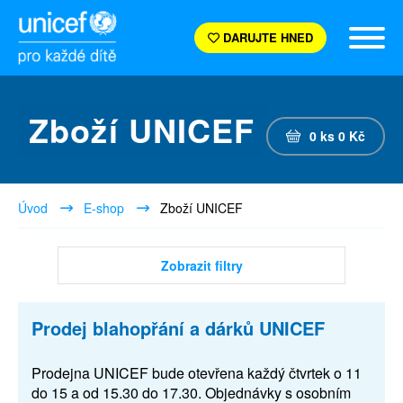
DARUJTE HNED
Zboží UNICEF
0
ks
0
Kč
Úvod
E-shop
Zboží UNICEF
Zobrazit filtry
Prodej blahopřání a dárků UNICEF
Prodejna UNICEF bude otevřena každý čtvrtek o 11
do 15 a od 15.30 do 17.30. Objednávky s osobním