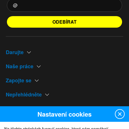
ODEBÍRAT
Darujte
Naše práce
Zapojte se
Nepřehlédněte
Naše weby
Nastavení cookies
Na těchto stránkách fungují cookies, které nám pomáhají