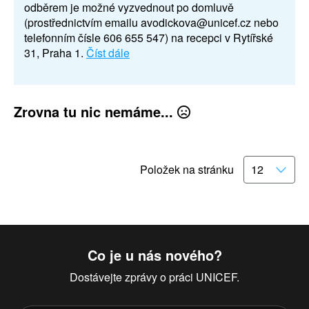
odběrem je možné vyzvednout po domluvě
(prostřednictvím emailu avodickova@unicef.cz nebo
telefonním čísle 606 655 547) na recepci v Rytířské
31, Praha 1.
Číst dále
Zrovna tu nic nemáme...
Položek na stránku
Co je u nás nového?
Dostávejte zprávy o práci UNICEF.