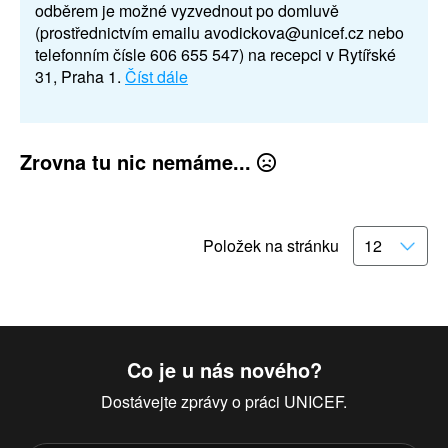
odběrem je možné vyzvednout po domluvě
(prostřednictvím emailu avodickova@unicef.cz nebo
telefonním čísle 606 655 547) na recepci v Rytířské
31, Praha 1.
Číst dále
Zrovna tu nic nemáme...
Položek na stránku
Co je u nás nového?
Dostávejte zprávy o práci UNICEF.