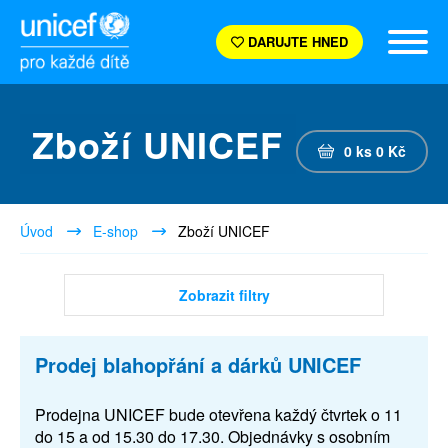
DARUJTE HNED
Zboží UNICEF
0
ks
0
Kč
Úvod
E-shop
Zboží UNICEF
Zobrazit filtry
Prodej blahopřání a dárků UNICEF
Prodejna UNICEF bude otevřena každý čtvrtek o 11
do 15 a od 15.30 do 17.30. Objednávky s osobním