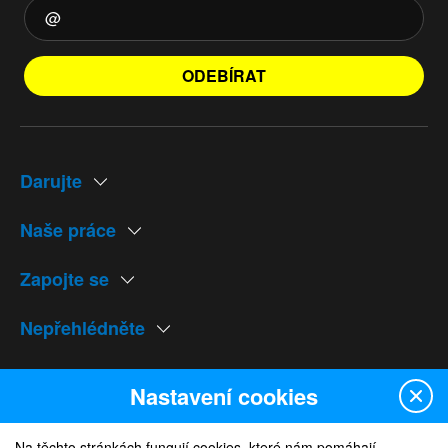
ODEBÍRAT
Darujte
Naše práce
Zapojte se
Nepřehlédněte
Naše weby
Nastavení cookies
Na těchto stránkách fungují cookies, které nám pomáhají