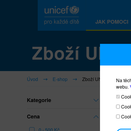
JAK POMOCI
Zboží UNI
Úvod
E-shop
Zboží UNICEF
Na těch
webu.
Cooki
Kategorie
Cook
Cena
Cook
0 - 500 Kč