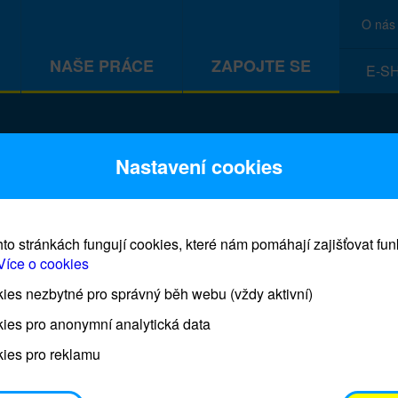
O nás
NAŠE PRÁCE
ZAPOJTE SE
E-S
CEF
Nastavení cookies
to stránkách fungují cookies, které nám pomáhají zajišťovat fu
Více o cookies
es nezbytné pro správný běh webu (vždy aktivní)
Prodej blahopřání a dárků UNI
ies pro anonymní analytická data
ies pro reklamu
Prodejna UNICEF bude otevřena každý čtvrtek o 11
osobním odběrem je možné vyzvednout po domluvě 