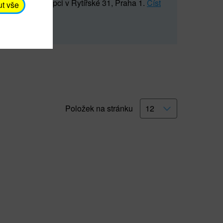
5 547) na recepci v Rytířské 31, Praha 1.
Číst
ut vše
Položek na stránku