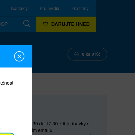
Kontakty
Pro média
Pro firmy
HOP
DARUJTE HNED
0
ks
0
Kč
nkčnost
CEF
 do 15 a od 15.30 do 17.30. Objednávky s
(prostřednictvím emailu