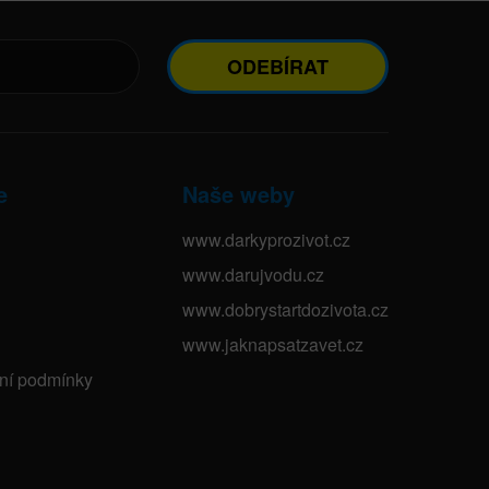
ODEBÍRAT
e
Naše weby
www.darkyprozivot.cz
www.darujvodu.cz
www.dobrystartdozivota.cz
www.jaknapsatzavet.cz
bní podmínky