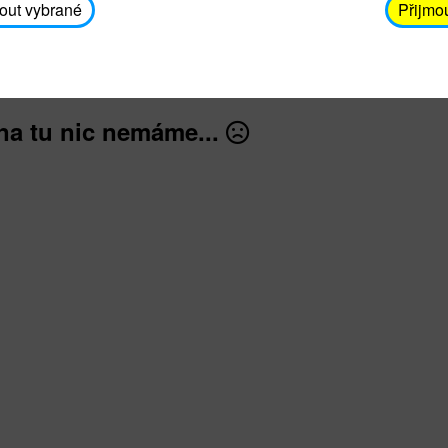
avodickova@unicef.cz nebo telefonním čísle 606 65
out vybrané
Přijmo
dále
na tu nic nemáme...