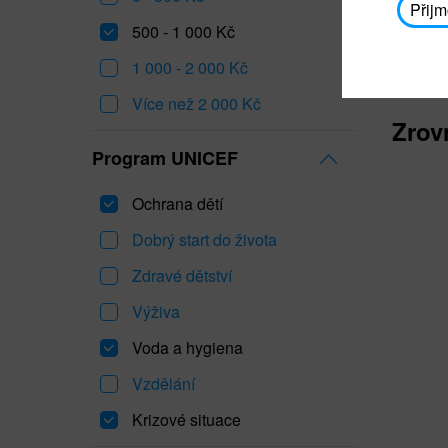
Přijm
500 - 1 000 Kč
1 000 - 2 000 Kč
Více než 2 000 Kč
Zrov
Program UNICEF
Ochrana dětí
Dobrý start do života
Zdravé dětství
Výživa
Voda a hygiena
Vzdělání
Krizové situace