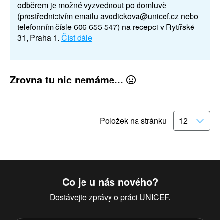
odběrem je možné vyzvednout po domluvě
(prostřednictvím emailu avodickova@unicef.cz nebo
telefonním čísle 606 655 547) na recepci v Rytířské
31, Praha 1.
Číst dále
Zrovna tu nic nemáme...
Položek na stránku
Co je u nás nového?
Dostávejte zprávy o práci UNICEF.