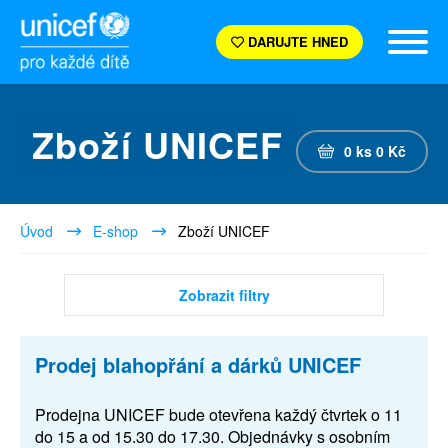
DARUJTE HNED
Zboží UNICEF
0
ks
0
Kč
Úvod
E-shop
Zboží UNICEF
Zobrazit filtry
Prodej blahopřání a dárků UNICEF
Prodejna UNICEF bude otevřena každý čtvrtek o 11
do 15 a od 15.30 do 17.30. Objednávky s osobním