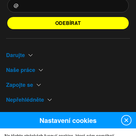
ODEBÍRAT
Darujte
Naše práce
Zapojte se
Nepřehlédněte
Naše weby
Nastavení cookies
Na těchto stránkách fungují cookies, které nám pomáhají