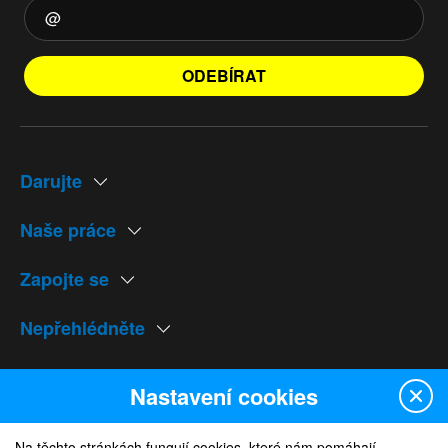
ODEBÍRAT
Darujte
Naše práce
Zapojte se
Nepřehlédněte
Naše weby
Nastavení cookies
Na těchto stránkách fungují cookies, které nám pomáhají