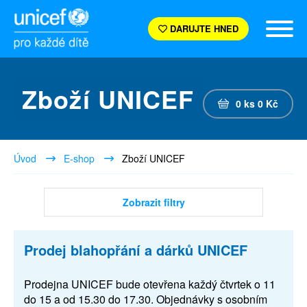
DARUJTE HNED
Zboží UNICEF
0
ks
0
Kč
Úvod
E-shop
Zboží UNICEF
Zobrazit filtry
Prodej blahopřání a dárků UNICEF
Prodejna UNICEF bude otevřena každý čtvrtek o 11
do 15 a od 15.30 do 17.30. Objednávky s osobním