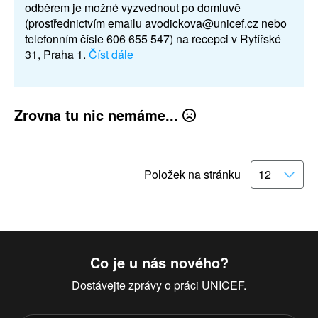
odběrem je možné vyzvednout po domluvě
(prostřednictvím emailu avodickova@unicef.cz nebo
telefonním čísle 606 655 547) na recepci v Rytířské
31, Praha 1.
Číst dále
Zrovna tu nic nemáme...
Položek na stránku
Co je u nás nového?
Dostávejte zprávy o práci UNICEF.