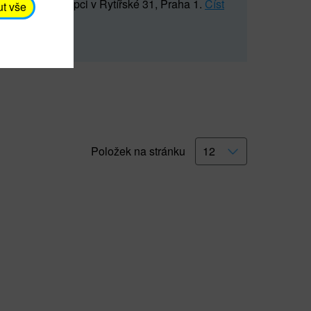
5 547) na recepci v Rytířské 31, Praha 1.
Číst
ut vše
Položek na stránku