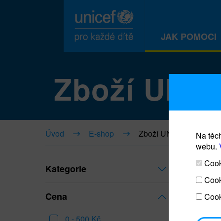
JAK POMOCI
Zboží UNI
Úvod
E-shop
Zboží UNICEF
Na těch
webu.
Cooki
Kategorie
Cook
Cena
Cook
0 - 500 Kč