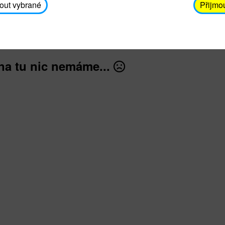
avodickova@unicef.cz nebo telefonním čísle 606 65
out vybrané
Přijmo
dále
na tu nic nemáme...