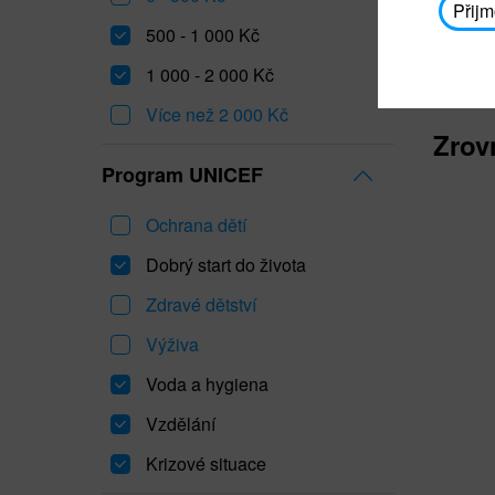
Přijm
500 - 1 000 Kč
1 000 - 2 000 Kč
Více než 2 000 Kč
Zrov
Program UNICEF
Ochrana dětí
Dobrý start do života
Zdravé dětství
Výživa
Voda a hygiena
Vzdělání
Krizové situace