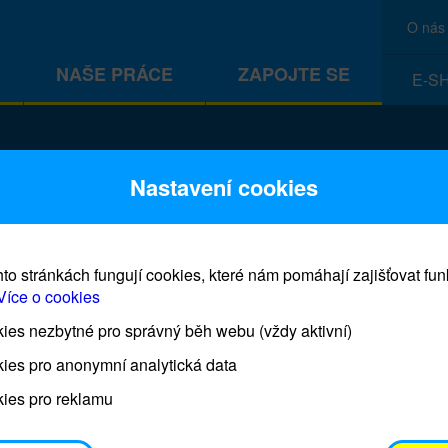
O nás
NAŠE PRÁCE
ZAPOJTE SE
E-S
CEF
Nastavení cookies
to stránkách fungují cookies, které nám pomáhají zajišťovat fu
Více o cookies
es nezbytné pro správný běh webu (vždy aktivní)
Prodej blahopřání a dárků UNI
ies pro anonymní analytická data
ies pro reklamu
Prodejna UNICEF bude otevřena každý čtvrtek o 11
osobním odběrem je možné vyzvednout po domluvě 