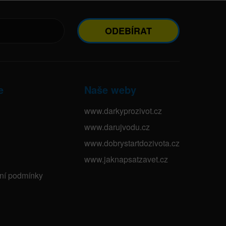
ODEBÍRAT
e
Naše weby
www.darkyprozivot.cz
www.darujvodu.cz
www.dobrystartdozivota.cz
www.jaknapsatzavet.cz
bní podmínky