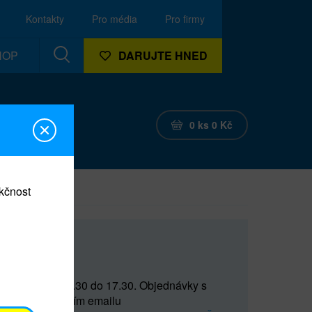
Kontakty
Pro média
Pro firmy
HOP
DARUJTE HNED
0
ks
0
Kč
nkčnost
CEF
 do 15 a od 15.30 do 17.30. Objednávky s
(prostřednictvím emailu