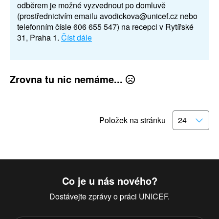
odběrem je možné vyzvednout po domluvě
(prostřednictvím emailu avodickova@unicef.cz nebo
telefonním čísle 606 655 547) na recepci v Rytířské
31, Praha 1.
Číst dále
Zrovna tu nic nemáme...
Položek na stránku
Co je u nás nového?
Dostávejte zprávy o práci UNICEF.