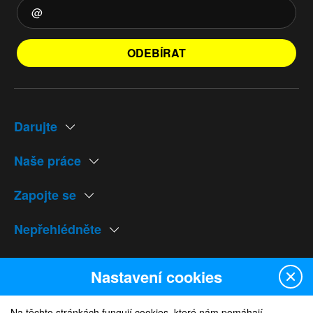
ODEBÍRAT
Darujte
Naše práce
Zapojte se
Nepřehlédněte
Naše weby
Nastavení cookies
Na těchto stránkách fungují cookies, které nám pomáhají