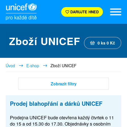
DARUJTE HNED
Zboží UNICEF
0
ks
0
Kč
Úvod
E-shop
Zboží UNICEF
Zobrazit filtry
Prodej blahopřání a dárků UNICEF
Prodejna UNICEF bude otevřena každý čtvrtek o 11
do 15 a od 15.30 do 17.30. Objednávky s osobním