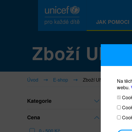
JAK POMOCI
Zboží UNI
Úvod
E-shop
Zboží UNICEF
Na těch
webu.
Cooki
Kategorie
Cook
Cena
Cook
0 - 500 Kč