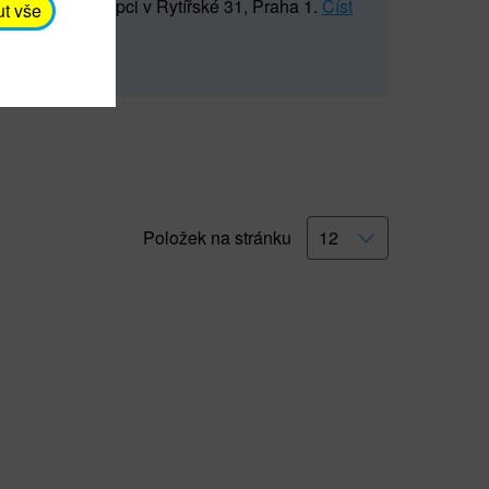
5 547) na recepci v Rytířské 31, Praha 1.
Číst
ut vše
Položek na stránku