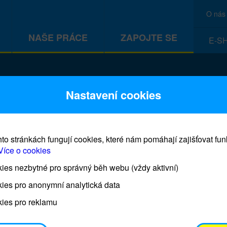
O nás
NAŠE PRÁCE
ZAPOJTE SE
E-S
CEF
Nastavení cookies
to stránkách fungují cookies, které nám pomáhají zajišťovat fu
Více o cookies
es nezbytné pro správný běh webu (vždy aktivní)
Prodej blahopřání a dárků UNI
ies pro anonymní analytická data
ies pro reklamu
Prodejna UNICEF bude otevřena každý čtvrtek o 11
osobním odběrem je možné vyzvednout po domluvě 