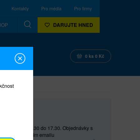
Kontakty
Pro média
Pro firmy
HOP
DARUJTE HNED
0
ks
0
Kč
nkčnost
CEF
 do 15 a od 15.30 do 17.30. Objednávky s
(prostřednictvím emailu