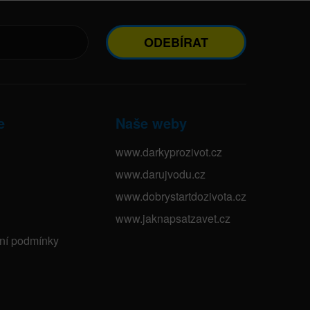
ODEBÍRAT
e
Naše weby
www.darkyprozivot.cz
www.darujvodu.cz
www.dobrystartdozivota.cz
www.jaknapsatzavet.cz
bní podmínky