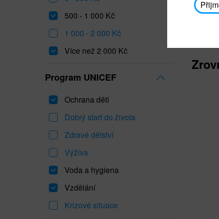
Přijm
500 - 1 000 Kč
1 000 - 2 000 Kč
Více než 2 000 Kč
Zrov
Program UNICEF
Ochrana dětí
Dobrý start do života
Zdravé dětství
Výživa
Voda a hygiena
Vzdělání
Krizové situace