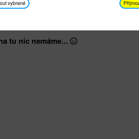
avodickova@unicef.cz nebo telefonním čísle 606 65
out vybrané
Přijmo
dále
na tu nic nemáme...