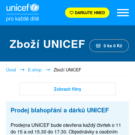
DARUJTE HNED
Zboží UNICEF
0
ks
0
Kč
Úvod
E-shop
Zboží UNICEF
Zobrazit filtry
Prodej blahopřání a dárků UNICEF
Prodejna UNICEF bude otevřena každý čtvrtek o 11
do 15 a od 15.30 do 17.30. Objednávky s osobním