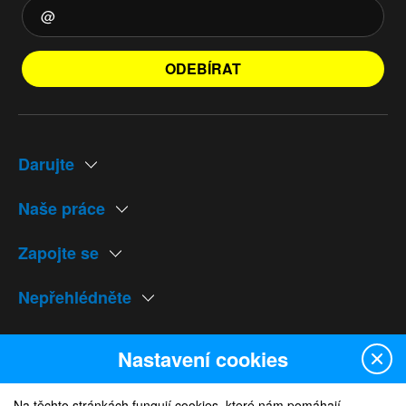
ODEBÍRAT
Darujte
Naše práce
Zapojte se
Nepřehlédněte
Naše weby
Nastavení cookies
Na těchto stránkách fungují cookies, které nám pomáhají