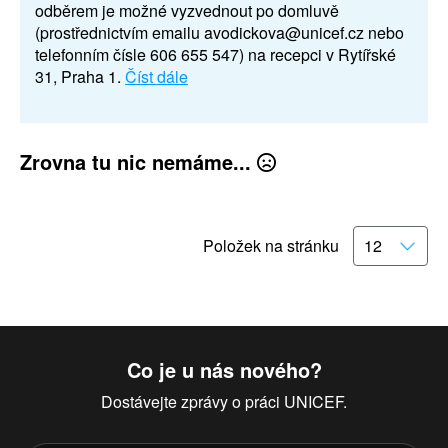
odběrem je možné vyzvednout po domluvě
(prostřednictvím emailu avodickova@unicef.cz nebo
telefonním čísle 606 655 547) na recepci v Rytířské
31, Praha 1.
Číst dále
Zrovna tu nic nemáme...
Položek na stránku
Co je u nás nového?
Dostávejte zprávy o práci UNICEF.