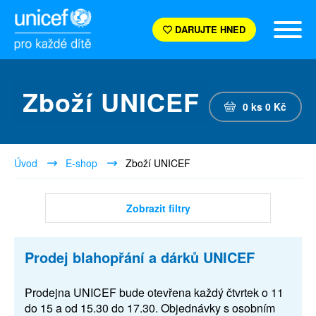
DARUJTE HNED
Zboží UNICEF
0
ks
0
Kč
Úvod
E-shop
Zboží UNICEF
Zobrazit filtry
Prodej blahopřání a dárků UNICEF
Prodejna UNICEF bude otevřena každý čtvrtek o 11
do 15 a od 15.30 do 17.30. Objednávky s osobním