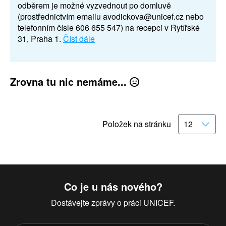
odběrem je možné vyzvednout po domluvě
(prostřednictvím emailu avodickova@unicef.cz nebo
telefonním čísle 606 655 547) na recepci v Rytířské
31, Praha 1.
Číst dále
Zrovna tu nic nemáme...
Položek na stránku
Co je u nás nového?
Dostávejte zprávy o práci UNICEF.