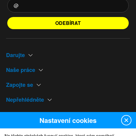
ODEBÍRAT
Darujte
Naše práce
Zapojte se
Nepřehlédněte
Naše weby
Nastavení cookies
Na těchto stránkách fungují cookies, které nám pomáhají