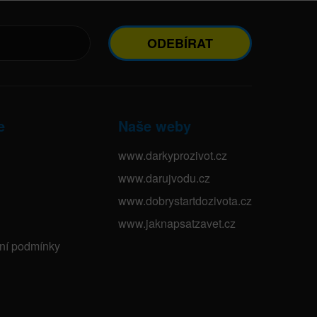
ODEBÍRAT
e
Naše weby
www.darkyprozivot.cz
www.darujvodu.cz
www.dobrystartdozivota.cz
www.jaknapsatzavet.cz
bní podmínky