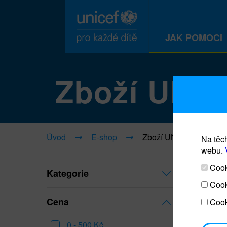
JAK POMOCI
Zboží UNI
Úvod
E-shop
Zboží UNICEF
Na těch
webu.
Cooki
Kategorie
Cook
Cena
Cook
0 - 500 Kč