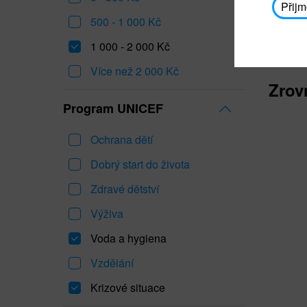
Přijm
500 - 1 000 Kč
1 000 - 2 000 Kč
Více než 2 000 Kč
Zrov
Program UNICEF
Ochrana dětí
Dobrý start do života
Zdravé dětství
Výživa
Voda a hygiena
Vzdělání
Krizové situace