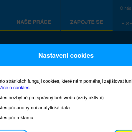
O nás
NAŠE PRÁCE
ZAPOJTE SE
E-S
CEF
Nastavení cookies
to stránkách fungují cookies, které nám pomáhají zajišťovat fu
Více o cookies
es nezbytné pro správný běh webu (vždy aktivní)
Prodej blahopřání a dárků UNI
ies pro anonymní analytická data
ies pro reklamu
Prodejna UNICEF bude otevřena každý čtvrtek o 11
osobním odběrem je možné vyzvednout po domluvě 