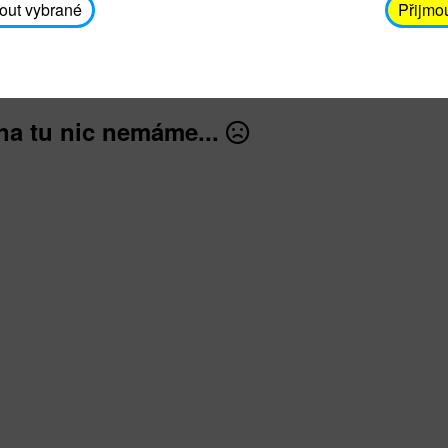
avodickova@unicef.cz nebo telefonním čísle 606 65
out vybrané
Přijmo
dále
na tu nic nemáme...