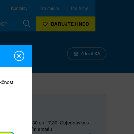
Kontakty
Pro média
Pro firmy
HOP
DARUJTE HNED
0
ks
0
Kč
nkčnost
CEF
 do 15 a od 15.30 do 17.30. Objednávky s
(prostřednictvím emailu