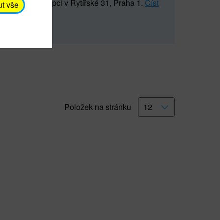
5 547) na recepci v Rytířské 31, Praha 1.
Číst
ut vše
Položek na stránku