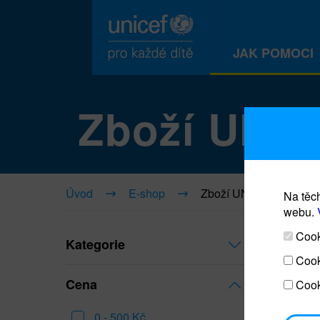
JAK POMOCI
Zboží UNI
Úvod
E-shop
Zboží UNICEF
Na těch
webu.
Cooki
Kategorie
Cook
Cena
Cook
0 - 500 Kč