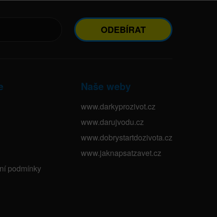
ODEBÍRAT
e
Naše weby
www.darkyprozivot.cz
www.darujvodu.cz
www.dobrystartdozivota.cz
www.jaknapsatzavet.cz
bní podmínky