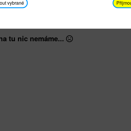
avodickova@unicef.cz nebo telefonním čísle 606 65
out vybrané
Přijmo
dále
na tu nic nemáme...