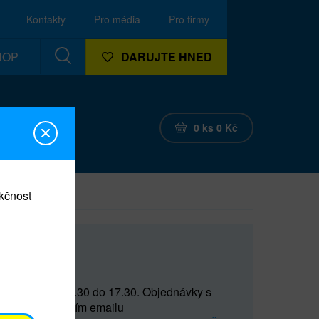
Kontakty
Pro média
Pro firmy
HOP
DARUJTE HNED
0
ks
0
Kč
nkčnost
CEF
 do 15 a od 15.30 do 17.30. Objednávky s
(prostřednictvím emailu