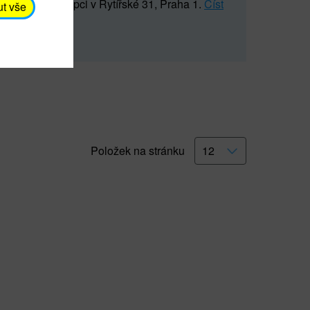
5 547) na recepci v Rytířské 31, Praha 1.
Číst
ut vše
Položek na stránku