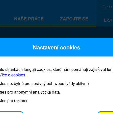
O nás
NAŠE PRÁCE
ZAPOJTE SE
E-S
CEF
Nastavení cookies
to stránkách fungují cookies, které nám pomáhají zajišťovat fu
Více o cookies
es nezbytné pro správný běh webu (vždy aktivní)
Prodej blahopřání a dárků UNI
ies pro anonymní analytická data
ies pro reklamu
Prodejna UNICEF bude otevřena každý čtvrtek o 11
osobním odběrem je možné vyzvednout po domluvě 