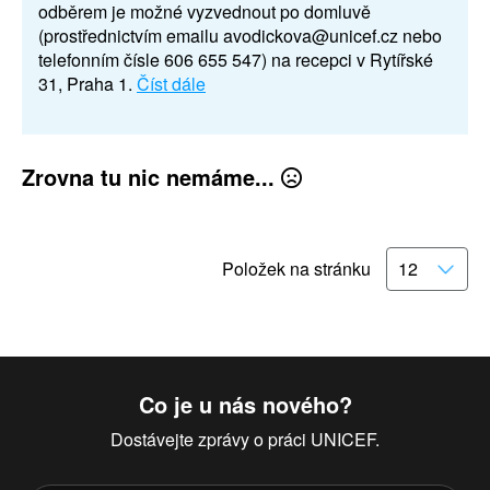
odběrem je možné vyzvednout po domluvě
(prostřednictvím emailu avodickova@unicef.cz nebo
telefonním čísle 606 655 547) na recepci v Rytířské
31, Praha 1.
Číst dále
Zrovna tu nic nemáme...
Položek na stránku
Co je u nás nového?
Dostávejte zprávy o práci UNICEF.