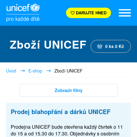
DARUJTE HNED
Zboží UNICEF
0
ks
0
Kč
Úvod
E-shop
Zboží UNICEF
Zobrazit filtry
Prodej blahopřání a dárků UNICEF
Prodejna UNICEF bude otevřena každý čtvrtek o 11
do 15 a od 15.30 do 17.30. Objednávky s osobním