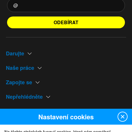
ODEBÍRAT
Darujte
Naše práce
Zapojte se
Nepřehlédněte
Naše weby
Nastavení cookies
Na těchto stránkách fungují cookies, které nám pomáhají