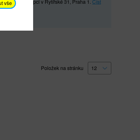
5 547) na recepci v Rytířské 31, Praha 1.
Číst
ut vše
Položek na stránku