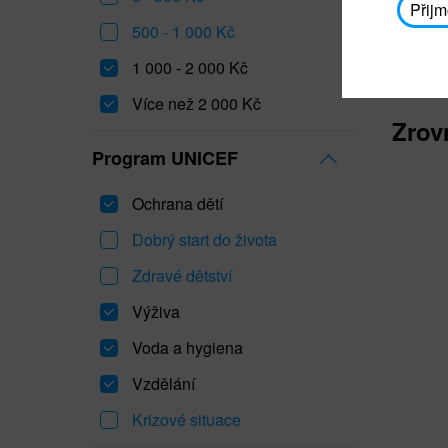
Přijm
500 - 1 000 Kč
1 000 - 2 000 Kč
Více než 2 000 Kč
Zrov
Program UNICEF
Ochrana dětí
Dobrý start do života
Zdravé dětství
Výživa
Voda a hygiena
Vzdělání
Krizové situace