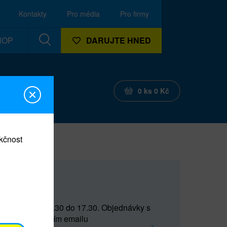
Kontakty
Pro média
Pro firmy
HOP
DARUJTE HNED
0
ks
0
Kč
nkčnost
CEF
 do 15 a od 15.30 do 17.30. Objednávky s
(prostřednictvím emailu