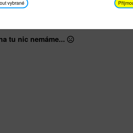
avodickova@unicef.cz nebo telefonním čísle 606 65
out vybrané
Přijmo
dále
na tu nic nemáme...