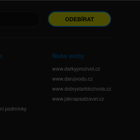
ODEBÍRAT
e
Naše weby
www.darkyprozivot.cz
www.darujvodu.cz
www.dobrystartdozivota.cz
www.jaknapsatzavet.cz
bní podmínky