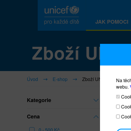
JAK POMOCI
Zboží UNI
Úvod
E-shop
Zboží UNICEF
Na těch
webu.
Cooki
Kategorie
Cook
Cena
Cook
0 - 500 Kč