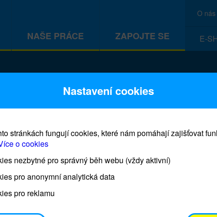
O nás
NAŠE PRÁCE
ZAPOJTE SE
E-S
CEF
Nastavení cookies
to stránkách fungují cookies, které nám pomáhají zajišťovat fu
Více o cookies
es nezbytné pro správný běh webu (vždy aktivní)
Prodej blahopřání a dárků UNI
ies pro anonymní analytická data
ies pro reklamu
Prodejna UNICEF bude otevřena každý čtvrtek o 11
osobním odběrem je možné vyzvednout po domluvě 