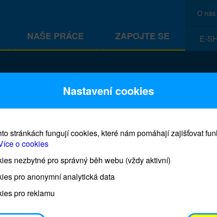
O nás
NAŠE PRÁCE
ZAPOJTE SE
E-S
CEF
Nastavení cookies
to stránkách fungují cookies, které nám pomáhají zajišťovat fu
Více o cookies
es nezbytné pro správný běh webu (vždy aktivní)
Prodej blahopřání a dárků UNI
ies pro anonymní analytická data
ies pro reklamu
Prodejna UNICEF bude otevřena každý čtvrtek o 11
osobním odběrem je možné vyzvednout po domluvě 