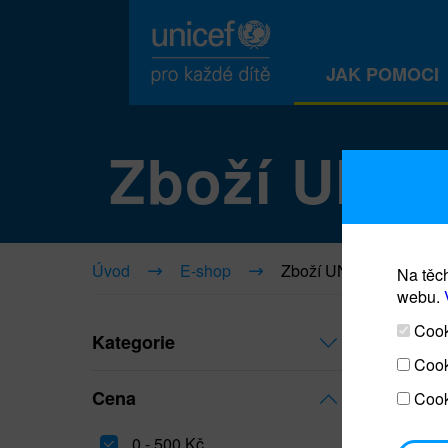
JAK POMOCI
Zboží UNI
Úvod
E-shop
Zboží UNICEF
Na těch
webu.
Cooki
Kategorie
Cook
Cena
Cook
0 - 500 Kč