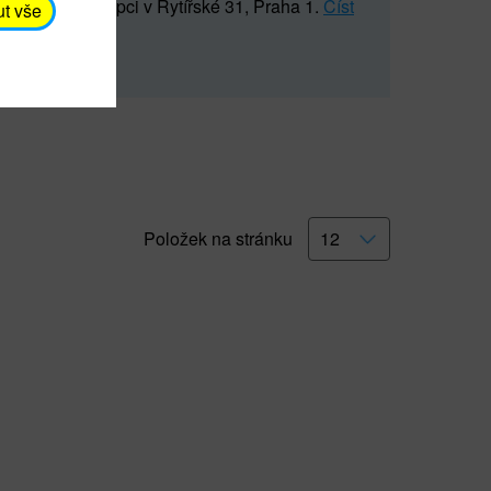
5 547) na recepci v Rytířské 31, Praha 1.
Číst
ut vše
Položek na stránku