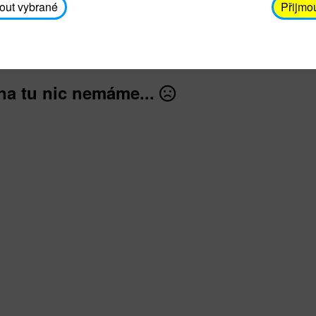
avodickova@unicef.cz nebo telefonním čísle 606 65
out vybrané
Přijmo
dále
na tu nic nemáme...