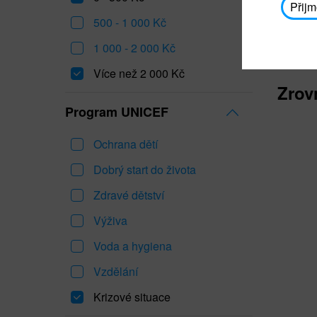
Přijm
500 - 1 000 Kč
1 000 - 2 000 Kč
Více než 2 000 Kč
Zrov
Program UNICEF
Ochrana dětí
Dobrý start do života
Zdravé dětství
Výživa
Voda a hygiena
Vzdělání
Krizové situace