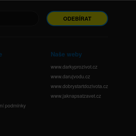
ODEBÍRAT
e
Naše weby
www.darkyprozivot.cz
www.darujvodu.cz
www.dobrystartdozivota.cz
www.jaknapsatzavet.cz
bní podmínky