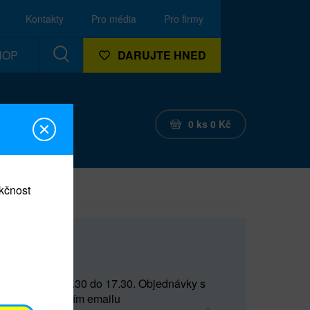
Kontakty
Pro média
Pro firmy
HOP
DARUJTE HNED
0
ks
0
Kč
nkčnost
CEF
 do 15 a od 15.30 do 17.30. Objednávky s
(prostřednictvím emailu