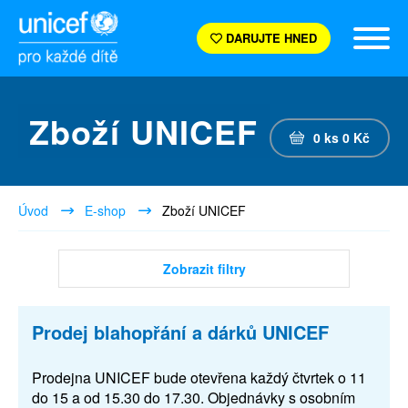
DARUJTE HNED
Zboží UNICEF
0
ks
0
Kč
Úvod
E-shop
Zboží UNICEF
Zobrazit filtry
Prodej blahopřání a dárků UNICEF
Prodejna UNICEF bude otevřena každý čtvrtek o 11
do 15 a od 15.30 do 17.30. Objednávky s osobním