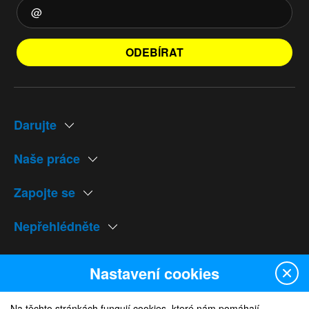
ODEBÍRAT
Darujte
Naše práce
Zapojte se
Nepřehlédněte
Naše weby
Nastavení cookies
Na těchto stránkách fungují cookies, které nám pomáhají