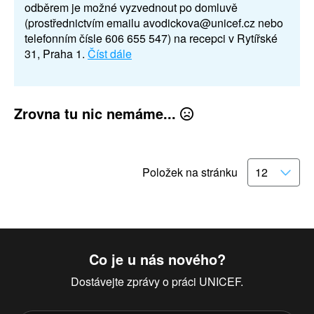
odběrem je možné vyzvednout po domluvě
(prostřednictvím emailu avodickova@unicef.cz nebo
telefonním čísle 606 655 547) na recepci v Rytířské
31, Praha 1.
Číst dále
Zrovna tu nic nemáme...
Položek na stránku
Co je u nás nového?
Dostávejte zprávy o práci UNICEF.