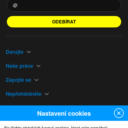
ODEBÍRAT
Darujte
Naše práce
Zapojte se
Nepřehlédněte
Naše weby
Nastavení cookies
Na těchto stránkách fungují cookies, které nám pomáhají