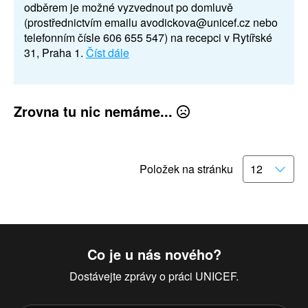
odběrem je možné vyzvednout po domluvě
(prostřednictvím emailu avodickova@unicef.cz nebo
telefonním čísle 606 655 547) na recepci v Rytířské
31, Praha 1.
Číst dále
Zrovna tu nic nemáme...
Položek na stránku
Co je u nás nového?
Dostávejte zprávy o práci UNICEF.