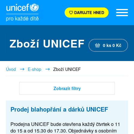
DARUJTE HNED
Zboží UNICEF
0
ks
0
Kč
Úvod
E-shop
Zboží UNICEF
Zobrazit filtry
Prodej blahopřání a dárků UNICEF
Prodejna UNICEF bude otevřena každý čtvrtek o 11
do 15 a od 15.30 do 17.30. Objednávky s osobním