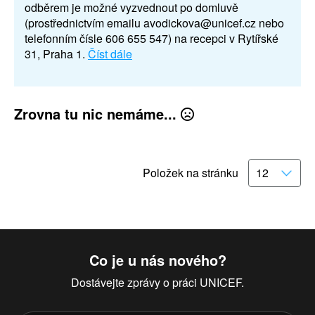
odběrem je možné vyzvednout po domluvě
(prostřednictvím emailu avodickova@unicef.cz nebo
telefonním čísle 606 655 547) na recepci v Rytířské
31, Praha 1.
Číst dále
Zrovna tu nic nemáme...
Položek na stránku
Co je u nás nového?
Dostávejte zprávy o práci UNICEF.