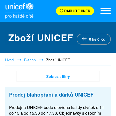
DARUJTE HNED
Zboží UNICEF
0
ks
0
Kč
Úvod
E-shop
Zboží UNICEF
Zobrazit filtry
Prodej blahopřání a dárků UNICEF
Prodejna UNICEF bude otevřena každý čtvrtek o 11
do 15 a od 15.30 do 17.30. Objednávky s osobním