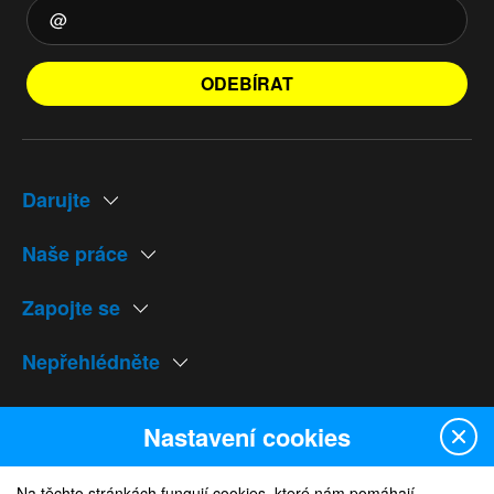
ODEBÍRAT
Darujte
Naše práce
Zapojte se
Nepřehlédněte
Naše weby
Nastavení cookies
Na těchto stránkách fungují cookies, které nám pomáhají