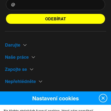
ODEBÍRAT
Darujte
Naše práce
Zapojte se
Nepřehlédněte
Naše weby
Nastavení cookies
Na těchto stránkách fungují cookies, které nám pomáhají