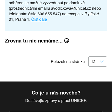
odběrem je možné vyzvednout po domluvě
(prostřednictvím emailu avodickova@unicef.cz nebo
telefonním čísle 606 655 547) na recepci v Rytířské
31, Praha 1.
Číst dále
Zrovna tu nic nemáme...
Položek na stránku
Co je u nás nového?
Dostávejte zprávy o práci UNICEF.