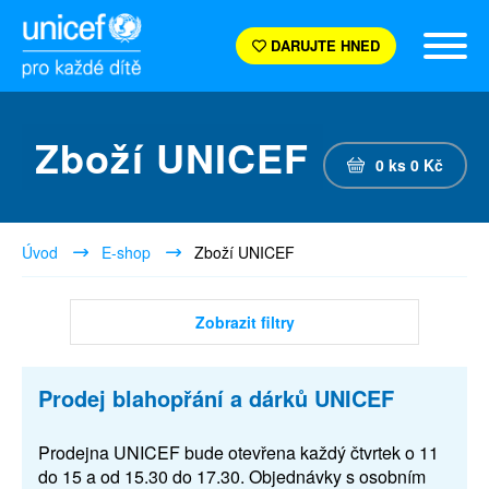
DARUJTE HNED
Zboží UNICEF
0
ks
0
Kč
Úvod
E-shop
Zboží UNICEF
Zobrazit filtry
Prodej blahopřání a dárků UNICEF
Prodejna UNICEF bude otevřena každý čtvrtek o 11
do 15 a od 15.30 do 17.30. Objednávky s osobním