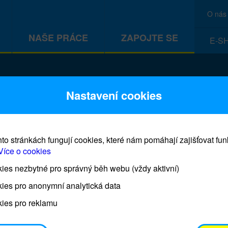
O nás
NAŠE PRÁCE
ZAPOJTE SE
E-S
CEF
Nastavení cookies
to stránkách fungují cookies, které nám pomáhají zajišťovat fu
Více o cookies
es nezbytné pro správný běh webu (vždy aktivní)
Prodej blahopřání a dárků UNI
ies pro anonymní analytická data
ies pro reklamu
Prodejna UNICEF bude otevřena každý čtvrtek o 11
osobním odběrem je možné vyzvednout po domluvě 