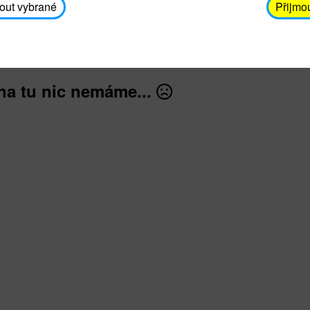
avodickova@unicef.cz nebo telefonním čísle 606 65
out vybrané
Přijmo
dále
na tu nic nemáme...