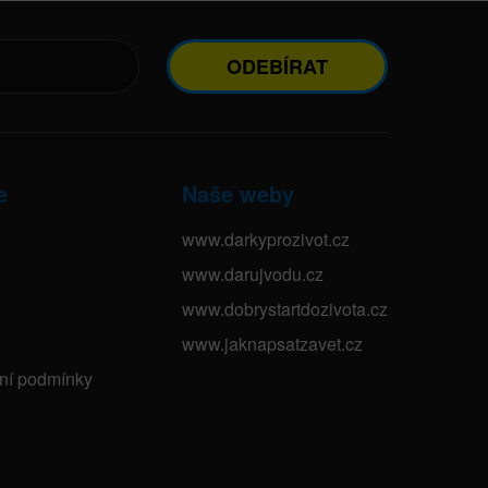
ODEBÍRAT
e
Naše weby
www.darkyprozivot.cz
www.darujvodu.cz
www.dobrystartdozivota.cz
www.jaknapsatzavet.cz
bní podmínky