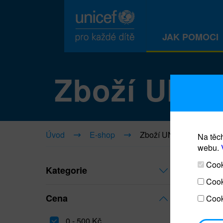
JAK POMOCI
Zboží UNI
Úvod
E-shop
Zboží UNICEF
Na těch
webu.
Cooki
Kategorie
Cook
Cena
Cook
0 - 500 Kč