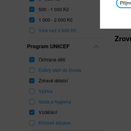
Přijm
500 - 1 000 Kč
1 000 - 2 000 Kč
Více než 2 000 Kč
Zrov
Program UNICEF
Ochrana dětí
Dobrý start do života
Zdravé dětství
Výživa
Voda a hygiena
Vzdělání
Krizové situace