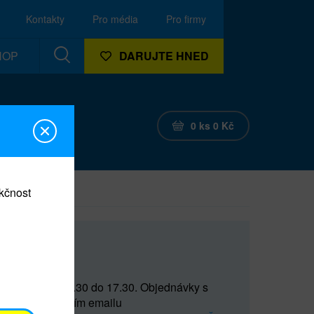
Kontakty
Pro média
Pro firmy
HOP
DARUJTE HNED
0
ks
0
Kč
nkčnost
CEF
 do 15 a od 15.30 do 17.30. Objednávky s
(prostřednictvím emailu