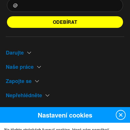
ODEBÍRAT
Darujte
Naše práce
Zapojte se
Nepřehlédněte
Naše weby
Nastavení cookies
Na těchto stránkách fungují cookies, které nám pomáhají