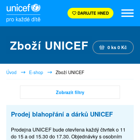
DARUJTE HNED
Zboží UNICEF
0
ks
0
Kč
Úvod
E-shop
Zboží UNICEF
Zobrazit filtry
Prodej blahopřání a dárků UNICEF
Prodejna UNICEF bude otevřena každý čtvrtek o 11
do 15 a od 15.30 do 17.30. Objednávky s osobním