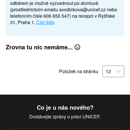
odběrem je možné vyzvednout po domluvě
(prostřednictvím emailu avodickova@unicef.cz nebo
telefonním čísle 606 655 547) na recepci v Rytířské
31, Praha 1.
Číst dále
Zrovna tu nic nemáme...
Položek na stránku
Co je u nás nového?
Dostávejte zprávy o práci UNICEF.