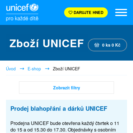
DARUJTE HNED
Zboží UNICEF
0
ks
0
Kč
Úvod
E-shop
Zboží UNICEF
Zobrazit filtry
Prodej blahopřání a dárků UNICEF
Prodejna UNICEF bude otevřena každý čtvrtek o 11
do 15 a od 15.30 do 17.30. Objednávky s osobním