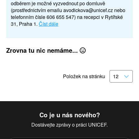
odběrem je možné vyzvednout po domluvě
(prostřednictvím emailu avodickova@unicef.cz nebo
telefonním čísle 606 655 547) na recepci v Rytířské
31, Praha 1.
Číst dále
Zrovna tu nic nemáme...
Položek na stránku
Co je u nás nového?
Dostávejte zprávy o práci UNICEF.