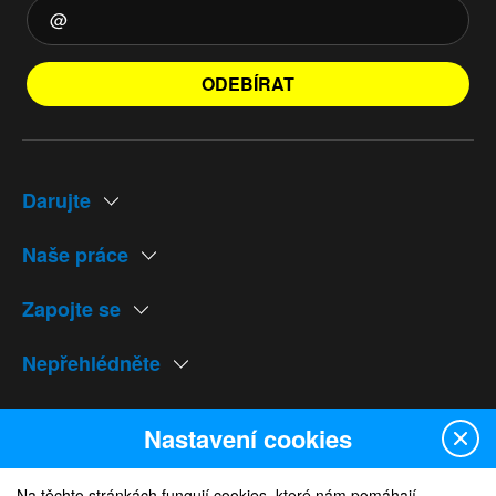
ODEBÍRAT
Darujte
Naše práce
Zapojte se
Nepřehlédněte
Naše weby
Nastavení cookies
Na těchto stránkách fungují cookies, které nám pomáhají