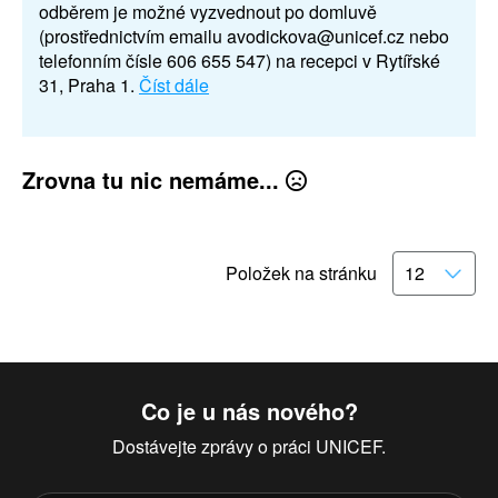
odběrem je možné vyzvednout po domluvě
(prostřednictvím emailu avodickova@unicef.cz nebo
telefonním čísle 606 655 547) na recepci v Rytířské
31, Praha 1.
Číst dále
Zrovna tu nic nemáme...
Položek na stránku
Co je u nás nového?
Dostávejte zprávy o práci UNICEF.