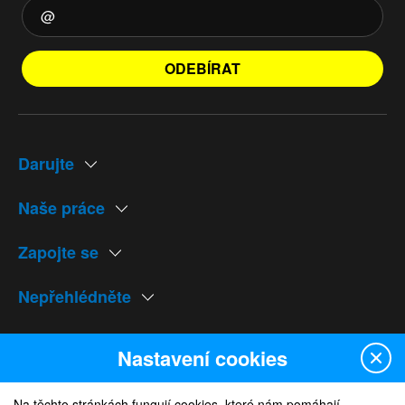
ODEBÍRAT
Darujte
Naše práce
Zapojte se
Nepřehlédněte
Naše weby
Nastavení cookies
Na těchto stránkách fungují cookies, které nám pomáhají