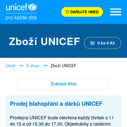
DARUJTE HNED
Zboží UNICEF
0
ks
0
Kč
Úvod
E-shop
Zboží UNICEF
Zobrazit filtry
Prodej blahopřání a dárků UNICEF
Prodejna UNICEF bude otevřena každý čtvrtek o 11
do 15 a od 15.30 do 17.30. Objednávky s osobním