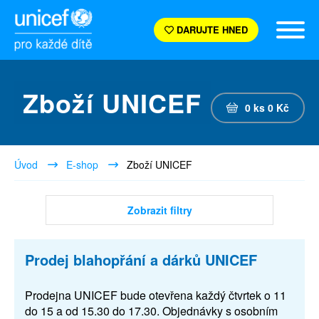
DARUJTE HNED
Zboží UNICEF
0
ks
0
Kč
Úvod
E-shop
Zboží UNICEF
Zobrazit filtry
Prodej blahopřání a dárků UNICEF
Prodejna UNICEF bude otevřena každý čtvrtek o 11
do 15 a od 15.30 do 17.30. Objednávky s osobním