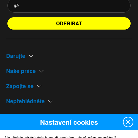
ODEBÍRAT
Darujte
Naše práce
Zapojte se
Nepřehlédněte
Naše weby
Nastavení cookies
Na těchto stránkách fungují cookies, které nám pomáhají