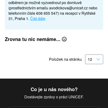
odběrem je možné vyzvednout po domluvě
(prostřednictvím emailu avodickova@unicef.cz nebo
telefonním čísle 606 655 547) na recepci v Rytířské
31, Praha 1.
Číst dále
Zrovna tu nic nemáme...
Položek na stránku
Co je u nás nového?
Dostávejte zprávy o práci UNICEF.