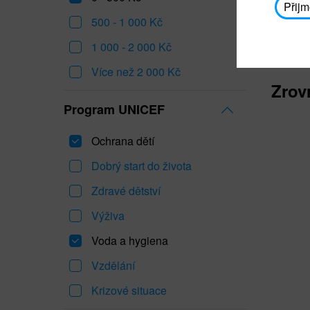
Přijm
500 - 1 000 Kč
1 000 - 2 000 Kč
Více než 2 000 Kč
Zrov
Program UNICEF
Ochrana dětí
Dobrý start do života
Zdravé dětství
Výživa
Voda a hygiena
Vzdělání
Krizové situace