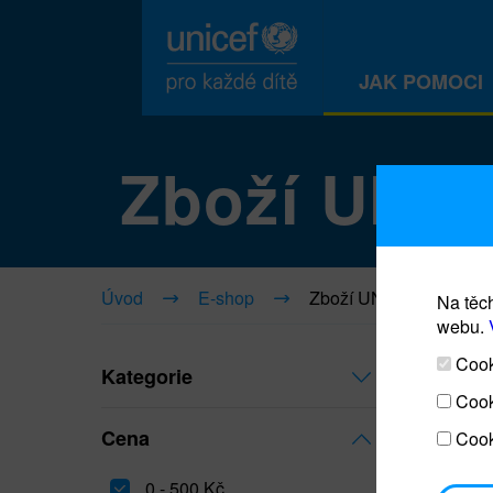
JAK POMOCI
Zboží UNI
Úvod
E-shop
Zboží UNICEF
Na těch
webu.
Cooki
Kategorie
Cook
Cena
Cook
0 - 500 Kč