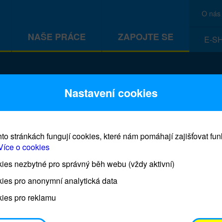
O nás
NAŠE PRÁCE
ZAPOJTE SE
E-S
CEF
Nastavení cookies
to stránkách fungují cookies, které nám pomáhají zajišťovat fu
Více o cookies
es nezbytné pro správný běh webu (vždy aktivní)
Prodej blahopřání a dárků UNI
ies pro anonymní analytická data
ies pro reklamu
Prodejna UNICEF bude otevřena každý čtvrtek o 11
osobním odběrem je možné vyzvednout po domluvě 