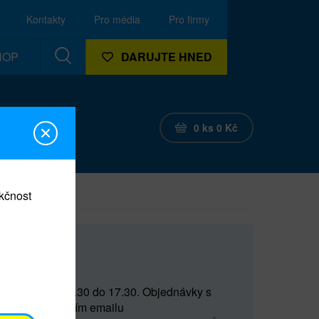
Kontakty
Pro média
Pro firmy
HOP
DARUJTE HNED
0
ks
0
Kč
nkčnost
CEF
 do 15 a od 15.30 do 17.30. Objednávky s
(prostřednictvím emailu