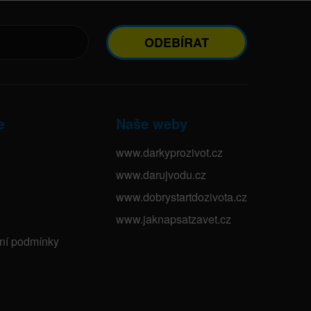
ODEBÍRAT
e
Naše weby
www.darkyprozivot.cz
www.darujvodu.cz
www.dobrystartdozivota.cz
www.jaknapsatzavet.cz
bní podmínky