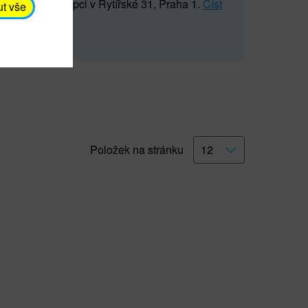
5 547) na recepci v Rytířské 31, Praha 1.
Číst
ut vše
Položek na stránku