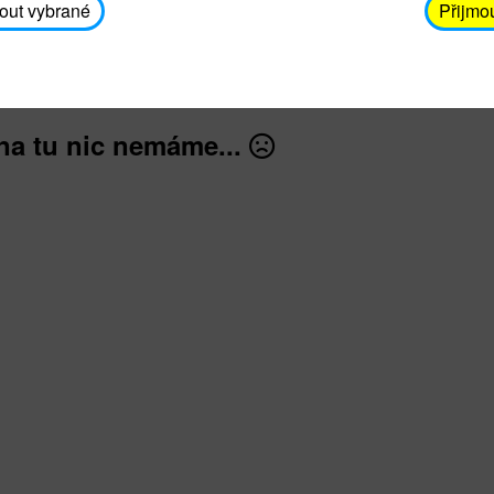
avodickova@unicef.cz nebo telefonním čísle 606 65
out vybrané
Přijmo
dále
na tu nic nemáme...