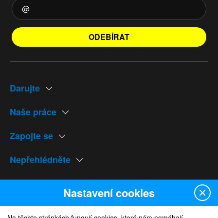
ODEBÍRAT
Darujte
Naše práce
Zapojte se
Nepřehlédněte
Naše weby
Nastavení cookies
Na těchto stránkách fungují cookies, které nám pomáhají