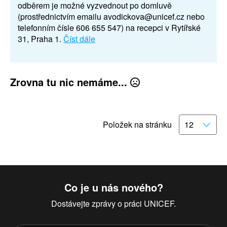
odběrem je možné vyzvednout po domluvě
(prostřednictvím emailu avodickova@unicef.cz nebo
telefonním čísle 606 655 547) na recepci v Rytířské
31, Praha 1.
Číst dále
Zrovna tu nic nemáme...
Položek na stránku
Co je u nás nového?
Dostávejte zprávy o práci UNICEF.