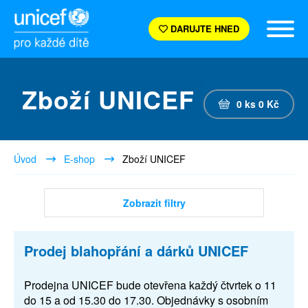
DARUJTE HNED
Zboží UNICEF
0
ks
0
Kč
Úvod
E-shop
Zboží UNICEF
Zobrazit filtry
Prodej blahopřání a dárků UNICEF
Prodejna UNICEF bude otevřena každý čtvrtek o 11
do 15 a od 15.30 do 17.30. Objednávky s osobním