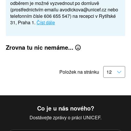
odběrem je možné vyzvednout po domluvě
(prostřednictvím emailu avodickova@unicef.cz nebo
telefonním čísle 606 655 547) na recepci v Rytířské
31, Praha 1.
Číst dále
Zrovna tu nic nemáme...
Položek na stránku
Co je u nás nového?
Dostávejte zprávy o práci UNICEF.