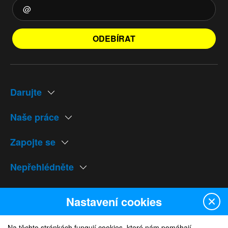
ODEBÍRAT
Darujte
Naše práce
Zapojte se
Nepřehlédněte
Naše weby
Nastavení cookies
Na těchto stránkách fungují cookies, které nám pomáhají