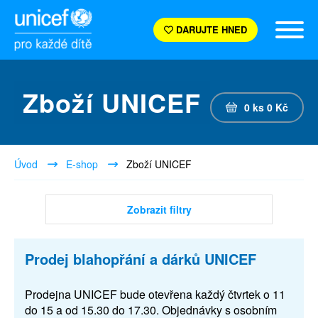
DARUJTE HNED
Zboží UNICEF
0
ks
0
Kč
Úvod
E-shop
Zboží UNICEF
Zobrazit filtry
Prodej blahopřání a dárků UNICEF
Prodejna UNICEF bude otevřena každý čtvrtek o 11
do 15 a od 15.30 do 17.30. Objednávky s osobním