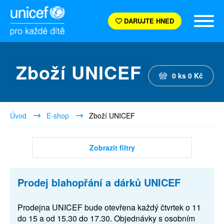
DARUJTE HNED
Zboží UNICEF
0
ks
0
Kč
Úvod
E-shop
Zboží UNICEF
Zobrazit filtry
Prodej blahopřání a dárků UNICEF
Prodejna UNICEF bude otevřena každý čtvrtek o 11
do 15 a od 15.30 do 17.30. Objednávky s osobním