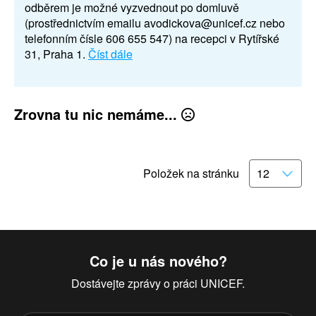
odběrem je možné vyzvednout po domluvě
(prostřednictvím emailu avodickova@unicef.cz nebo
telefonním čísle 606 655 547) na recepci v Rytířské
31, Praha 1.
Číst dále
Zrovna tu nic nemáme...
Položek na stránku
Co je u nás nového?
Dostávejte zprávy o práci UNICEF.