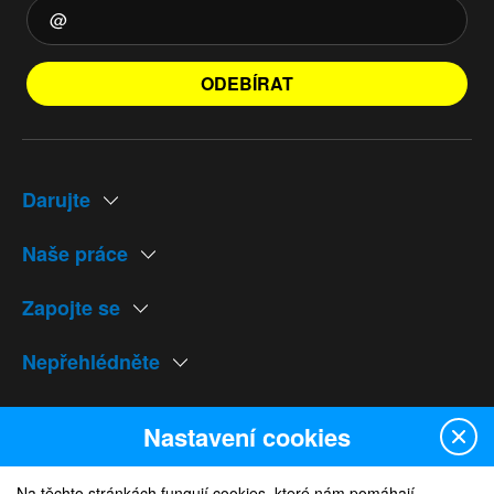
ODEBÍRAT
Darujte
Naše práce
Zapojte se
Nepřehlédněte
Naše weby
Nastavení cookies
Na těchto stránkách fungují cookies, které nám pomáhají