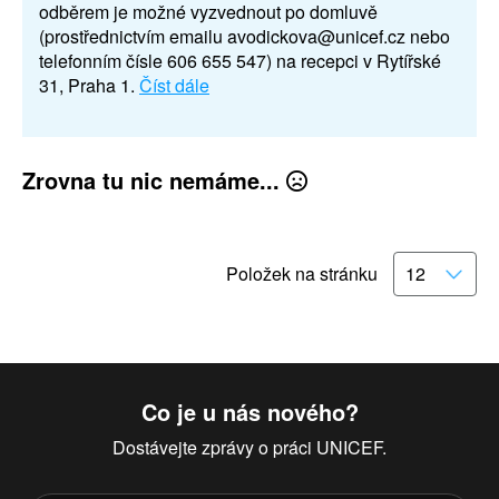
odběrem je možné vyzvednout po domluvě
(prostřednictvím emailu avodickova@unicef.cz nebo
telefonním čísle 606 655 547) na recepci v Rytířské
31, Praha 1.
Číst dále
Zrovna tu nic nemáme...
Položek na stránku
Co je u nás nového?
Dostávejte zprávy o práci UNICEF.