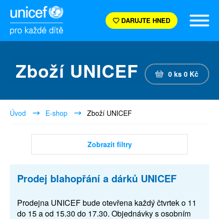
DARUJTE HNED
Zboží UNICEF
0
ks
0
Kč
Úvod
E-shop
Zboží UNICEF
Zobrazit filtry
Prodej blahopřání a dárků UNICEF
Prodejna UNICEF bude otevřena každý čtvrtek o 11
do 15 a od 15.30 do 17.30. Objednávky s osobním