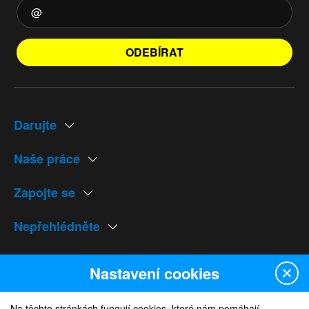
ODEBÍRAT
Darujte
Naše práce
Zapojte se
Nepřehlédněte
Naše weby
Nastavení cookies
Na těchto stránkách fungují cookies, které nám pomáhají