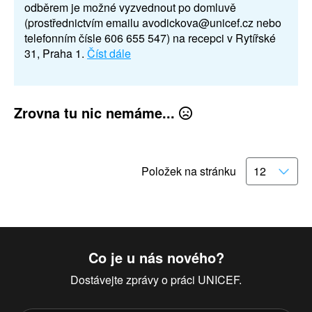
odběrem je možné vyzvednout po domluvě
(prostřednictvím emailu avodickova@unicef.cz nebo
telefonním čísle 606 655 547) na recepci v Rytířské
31, Praha 1.
Číst dále
Zrovna tu nic nemáme...
Položek na stránku
Co je u nás nového?
Dostávejte zprávy o práci UNICEF.