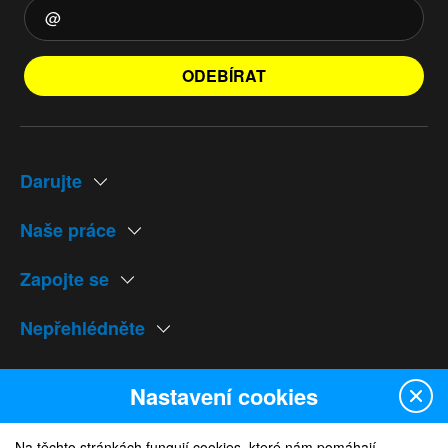
ODEBÍRAT
Darujte
Naše práce
Zapojte se
Nepřehlédněte
Naše weby
Nastavení cookies
Na těchto stránkách fungují cookies, které nám pomáhají