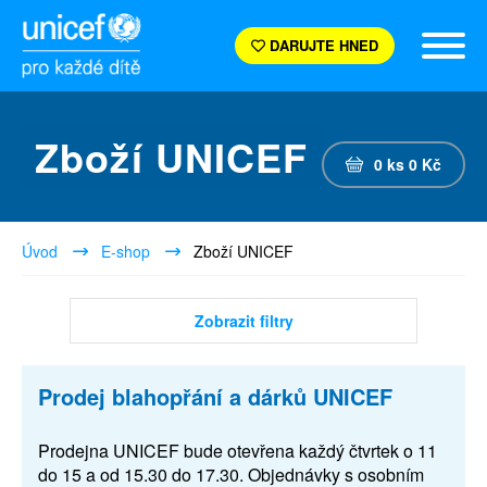
DARUJTE HNED
Zboží UNICEF
0
ks
0
Kč
Úvod
E-shop
Zboží UNICEF
Zobrazit filtry
Prodej blahopřání a dárků UNICEF
Prodejna UNICEF bude otevřena každý čtvrtek o 11
do 15 a od 15.30 do 17.30. Objednávky s osobním