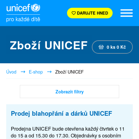
DARUJTE HNED
Zboží UNICEF
0
ks
0
Kč
Úvod
E-shop
Zboží UNICEF
Zobrazit filtry
Prodej blahopřání a dárků UNICEF
Prodejna UNICEF bude otevřena každý čtvrtek o 11
do 15 a od 15.30 do 17.30. Objednávky s osobním