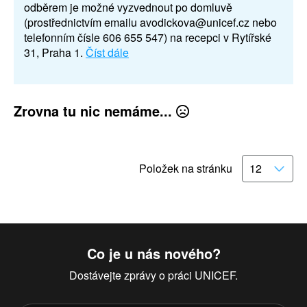
odběrem je možné vyzvednout po domluvě
(prostřednictvím emailu avodickova@unicef.cz nebo
telefonním čísle 606 655 547) na recepci v Rytířské
31, Praha 1.
Číst dále
Zrovna tu nic nemáme...
Položek na stránku
Co je u nás nového?
Dostávejte zprávy o práci UNICEF.