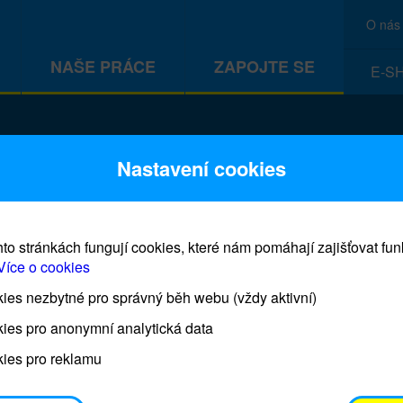
O nás
NAŠE PRÁCE
ZAPOJTE SE
E-S
CEF
Nastavení cookies
to stránkách fungují cookies, které nám pomáhají zajišťovat fu
Více o cookies
es nezbytné pro správný běh webu (vždy aktivní)
Prodej blahopřání a dárků UNI
ies pro anonymní analytická data
ies pro reklamu
Prodejna UNICEF bude otevřena každý čtvrtek o 11
osobním odběrem je možné vyzvednout po domluvě 