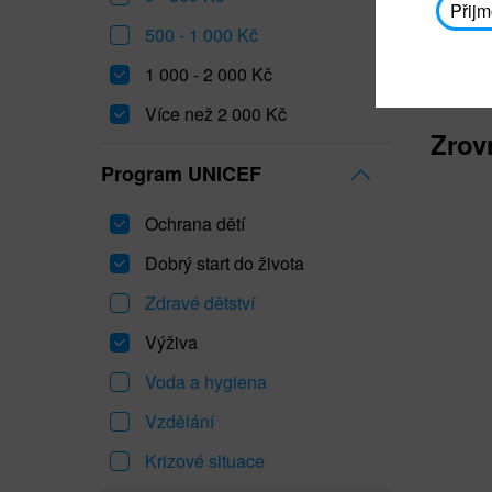
Přijm
500 - 1 000 Kč
1 000 - 2 000 Kč
Více než 2 000 Kč
Zrov
Program UNICEF
Ochrana dětí
Dobrý start do života
Zdravé dětství
Výživa
Voda a hygiena
Vzdělání
Krizové situace