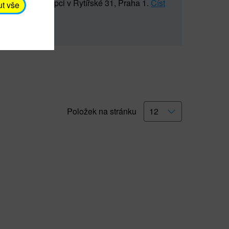
5 547) na recepci v Rytířské 31, Praha 1.
Číst
ut vše
Položek na stránku