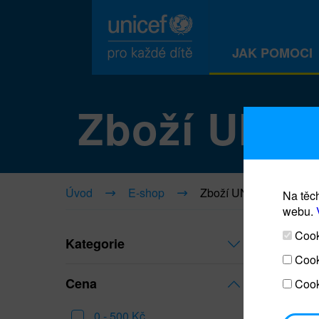
JAK POMOCI
Zboží UNI
Úvod
E-shop
Zboží UNICEF
Na těch
webu.
Cooki
Kategorie
Cook
Cena
Cook
0 - 500 Kč