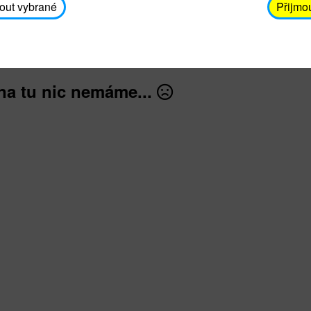
avodickova@unicef.cz nebo telefonním čísle 606 65
out vybrané
Přijmo
dále
na tu nic nemáme...