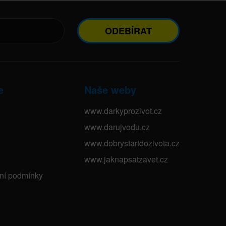
ODEBÍRAT
e
Naše weby
www.darkyprozivot.cz
www.darujvodu.cz
www.dobrystartdozivota.cz
www.jaknapsatzavet.cz
bní podmínky