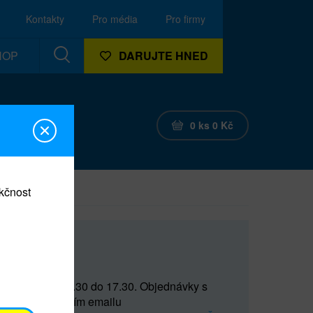
Kontakty
Pro média
Pro firmy
HOP
DARUJTE HNED
0
ks
0
Kč
nkčnost
CEF
 do 15 a od 15.30 do 17.30. Objednávky s
(prostřednictvím emailu