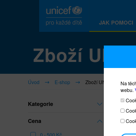
JAK POMOCI
Zboží UNI
Úvod
E-shop
Zboží UNICEF
Na těch
webu.
Cooki
Kategorie
Cook
Cena
Cook
0 - 500 Kč