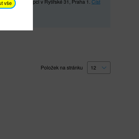
5 547) na recepci v Rytířské 31, Praha 1.
Číst
ut vše
Položek na stránku