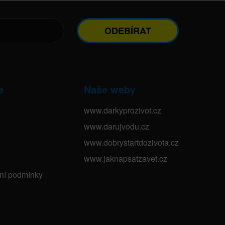
ODEBÍRAT
e
Naše weby
www.darkyprozivot.cz
www.darujvodu.cz
www.dobrystartdozivota.cz
www.jaknapsatzavet.cz
bní podmínky