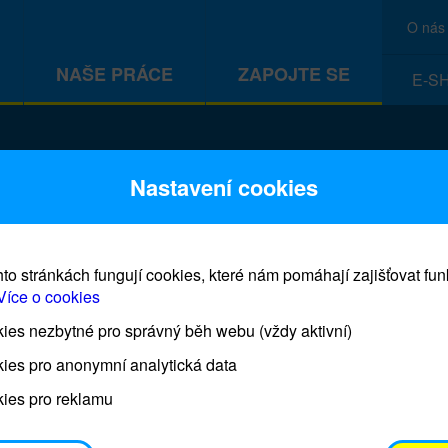
O nás
NAŠE PRÁCE
ZAPOJTE SE
E-S
CEF
Nastavení cookies
to stránkách fungují cookies, které nám pomáhají zajišťovat fu
Více o cookies
es nezbytné pro správný běh webu (vždy aktivní)
Prodej blahopřání a dárků UNI
ies pro anonymní analytická data
ies pro reklamu
Prodejna UNICEF bude otevřena každý čtvrtek o 11
osobním odběrem je možné vyzvednout po domluvě 