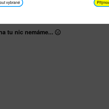
avodickova@unicef.cz nebo telefonním čísle 606 65
out vybrané
Přijmo
dále
na tu nic nemáme...