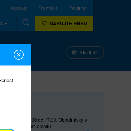
Kontakty
Pro média
Pro firmy
HOP
DARUJTE HNED
0
ks
0
Kč
nkčnost
CEF
 do 15 a od 15.30 do 17.30. Objednávky s
(prostřednictvím emailu