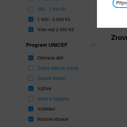
Přijm
500 - 1 000 Kč
1 000 - 2 000 Kč
Více než 2 000 Kč
Zrov
Program UNICEF
Ochrana dětí
Dobrý start do života
Zdravé dětství
Výživa
Voda a hygiena
Vzdělání
Krizové situace