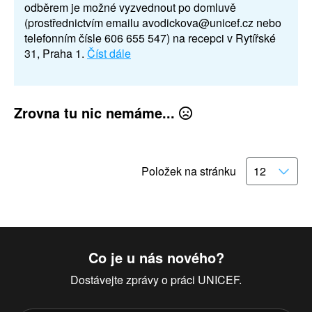
odběrem je možné vyzvednout po domluvě
(prostřednictvím emailu avodickova@unicef.cz nebo
telefonním čísle 606 655 547) na recepci v Rytířské
31, Praha 1.
Číst dále
Zrovna tu nic nemáme...
Položek na stránku
Co je u nás nového?
Dostávejte zprávy o práci UNICEF.