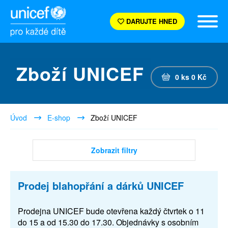
DARUJTE HNED
Zboží UNICEF
0
ks
0
Kč
Úvod
E-shop
Zboží UNICEF
Zobrazit filtry
Prodej blahopřání a dárků UNICEF
Prodejna UNICEF bude otevřena každý čtvrtek o 11
do 15 a od 15.30 do 17.30. Objednávky s osobním