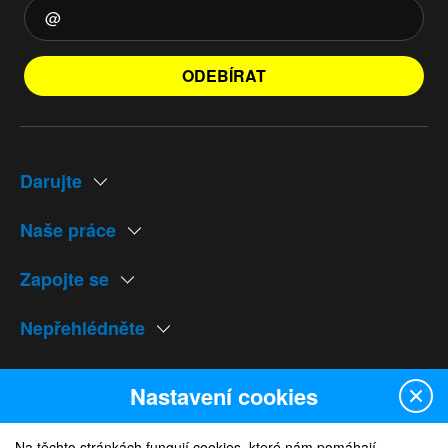
ODEBÍRAT
Darujte
Naše práce
Zapojte se
Nepřehlédněte
Naše weby
Nastavení cookies
Na těchto stránkách fungují cookies, které nám pomáhají