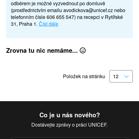
odběrem je možné vyzvednout po domluvě
(prostřednictvím emailu avodickova@unicef.cz nebo
telefonním čísle 606 655 547) na recepci v Rytířské
31, Praha 1.
Číst dále
Zrovna tu nic nemáme...
Položek na stránku
Co je u nás nového?
Dostávejte zprávy o práci UNICEF.