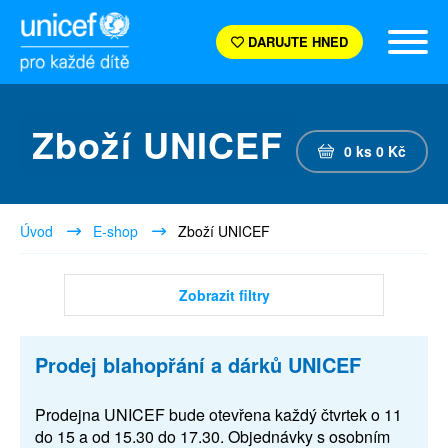
DARUJTE HNED
Zboží UNICEF
0
ks
0
Kč
Úvod
E-shop
Zboží UNICEF
Zobrazit filtry
Prodej blahopřání a dárků UNICEF
Prodejna UNICEF bude otevřena každý čtvrtek o 11
do 15 a od 15.30 do 17.30. Objednávky s osobním