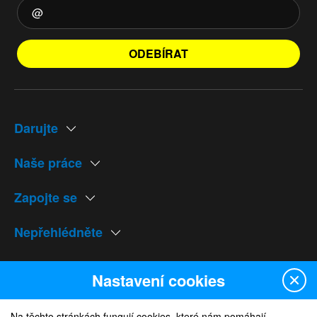
ODEBÍRAT
Darujte
Naše práce
Zapojte se
Nepřehlédněte
Naše weby
Nastavení cookies
Na těchto stránkách fungují cookies, které nám pomáhají