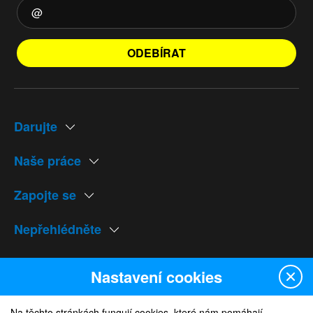
ODEBÍRAT
Darujte
Naše práce
Zapojte se
Nepřehlédněte
Naše weby
Nastavení cookies
Na těchto stránkách fungují cookies, které nám pomáhají