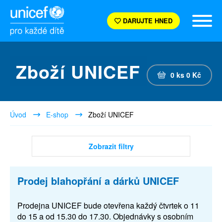
DARUJTE HNED
Zboží UNICEF
0
ks
0
Kč
Úvod
E-shop
Zboží UNICEF
Zobrazit filtry
Prodej blahopřání a dárků UNICEF
Prodejna UNICEF bude otevřena každý čtvrtek o 11
do 15 a od 15.30 do 17.30. Objednávky s osobním