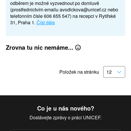
odběrem je možné vyzvednout po domluvě
(prostřednictvím emailu avodickova@unicef.cz nebo
telefonním čísle 606 655 547) na recepci v Rytířské
31, Praha 1.
Číst dále
Zrovna tu nic nemáme...
Položek na stránku
Co je u nás nového?
Dostávejte zprávy o práci UNICEF.