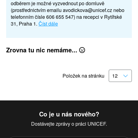
odběrem je možné vyzvednout po domluvě
(prostřednictvím emailu avodickova@unicef.cz nebo
telefonním čísle 606 655 547) na recepci v Rytířské
31, Praha 1.
Číst dále
Zrovna tu nic nemáme...
Položek na stránku
Co je u nás nového?
Dostávejte zprávy o práci UNICEF.