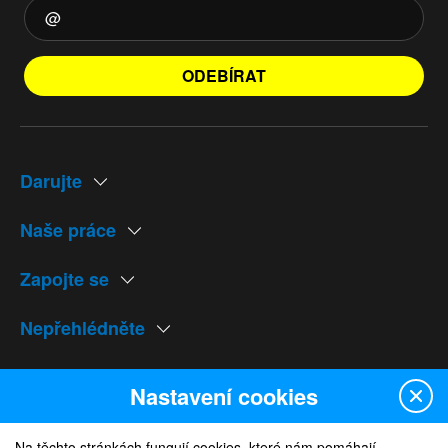
ODEBÍRAT
Darujte
Naše práce
Zapojte se
Nepřehlédněte
Naše weby
Nastavení cookies
Na těchto stránkách fungují cookies, které nám pomáhají