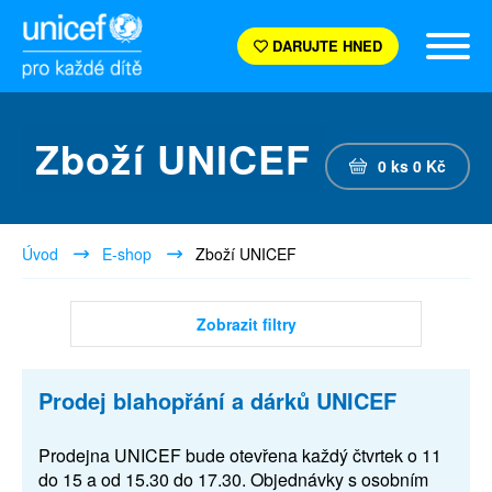
DARUJTE HNED
Zboží UNICEF
0
ks
0
Kč
Úvod
E-shop
Zboží UNICEF
Zobrazit filtry
Prodej blahopřání a dárků UNICEF
Prodejna UNICEF bude otevřena každý čtvrtek o 11
do 15 a od 15.30 do 17.30. Objednávky s osobním