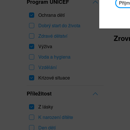
Program UNICEF
Přijm
Ochrana dětí
Dobrý start do života
Zdravé dětství
Zrov
Výživa
Voda a hygiena
Vzdělání
Krizové situace
Příležitost
Z lásky
K narození dítěte
Den dětí