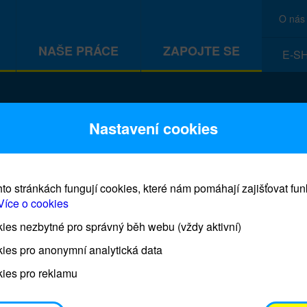
O nás
NAŠE PRÁCE
ZAPOJTE SE
E-S
CEF
Nastavení cookies
to stránkách fungují cookies, které nám pomáhají zajišťovat fu
Více o cookies
es nezbytné pro správný běh webu (vždy aktivní)
Prodej blahopřání a dárků UNI
ies pro anonymní analytická data
ies pro reklamu
Prodejna UNICEF bude otevřena každý čtvrtek o 11
osobním odběrem je možné vyzvednout po domluvě 