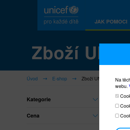
JAK POMOCI
Zboží UNI
Úvod
E-shop
Zboží UNICEF
Na těch
webu.
Cooki
Kategorie
Cook
Cena
Cook