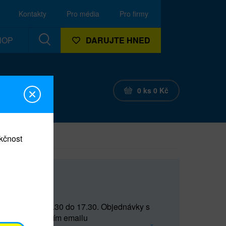
Kontakty
Pro média
Pro firmy
HOP
DARUJTE HNED
0
ks
0
Kč
nkčnost
CEF
 do 15 a od 15.30 do 17.30. Objednávky s
(prostřednictvím emailu