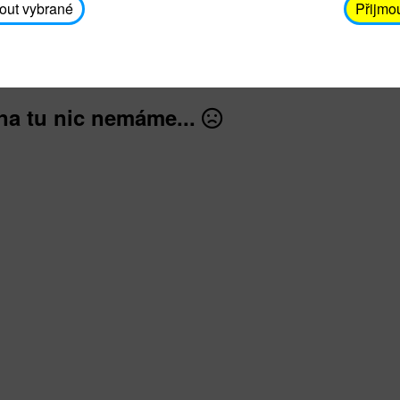
avodickova@unicef.cz nebo telefonním čísle 606 65
out vybrané
Přijmo
dále
na tu nic nemáme...