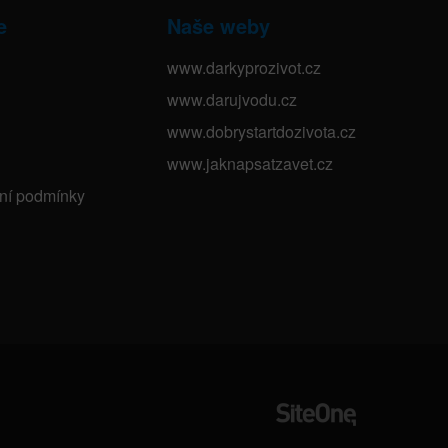
e
Naše weby
www.darkyprozivot.cz
www.darujvodu.cz
www.dobrystartdozivota.cz
www.jaknapsatzavet.cz
bní podmínky