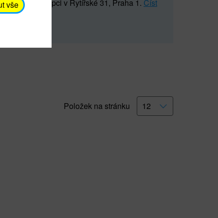
5 547) na recepci v Rytířské 31, Praha 1.
Číst
ut vše
Položek na stránku