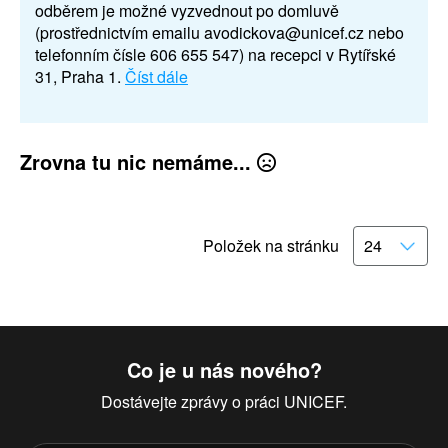
odběrem je možné vyzvednout po domluvě
(prostřednictvím emailu avodickova@unicef.cz nebo
telefonním čísle 606 655 547) na recepci v Rytířské
31, Praha 1.
Číst dále
Zrovna tu nic nemáme...
Položek na stránku
Co je u nás nového?
Dostávejte zprávy o práci UNICEF.