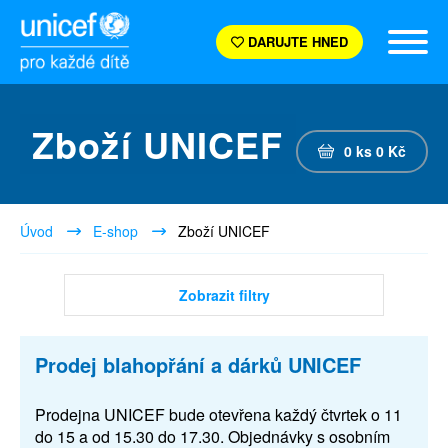
DARUJTE HNED
Zboží UNICEF
0
ks
0
Kč
Úvod
E-shop
Zboží UNICEF
Zobrazit filtry
Prodej blahopřání a dárků UNICEF
Prodejna UNICEF bude otevřena každý čtvrtek o 11
do 15 a od 15.30 do 17.30. Objednávky s osobním