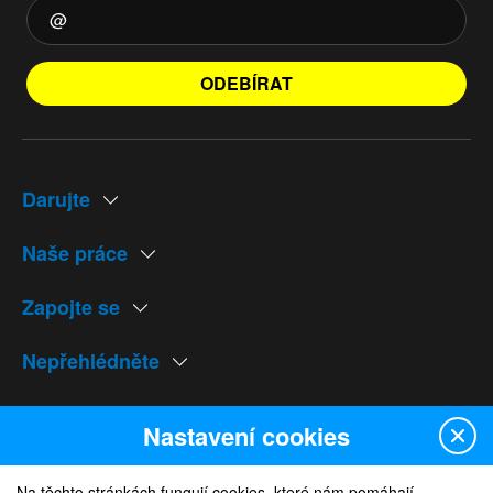
ODEBÍRAT
Darujte
Naše práce
Zapojte se
Nepřehlédněte
Naše weby
Nastavení cookies
Na těchto stránkách fungují cookies, které nám pomáhají