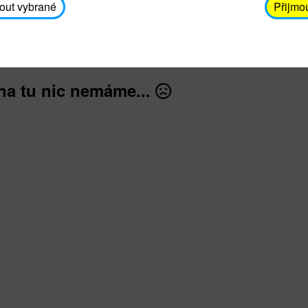
avodickova@unicef.cz nebo telefonním čísle 606 65
out vybrané
Přijmo
dále
na tu nic nemáme...