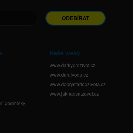
ODEBÍRAT
e
Naše weby
www.darkyprozivot.cz
www.darujvodu.cz
www.dobrystartdozivota.cz
www.jaknapsatzavet.cz
bní podmínky