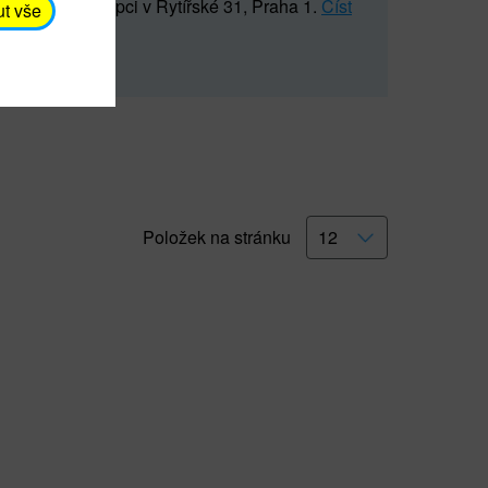
5 547) na recepci v Rytířské 31, Praha 1.
Číst
ut vše
Položek na stránku