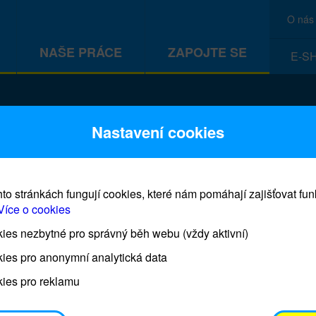
O nás
NAŠE PRÁCE
ZAPOJTE SE
E-S
CEF
Nastavení cookies
to stránkách fungují cookies, které nám pomáhají zajišťovat fu
Více o cookies
es nezbytné pro správný běh webu (vždy aktivní)
Prodej blahopřání a dárků UNI
ies pro anonymní analytická data
ies pro reklamu
Prodejna UNICEF bude otevřena každý čtvrtek o 11
osobním odběrem je možné vyzvednout po domluvě 