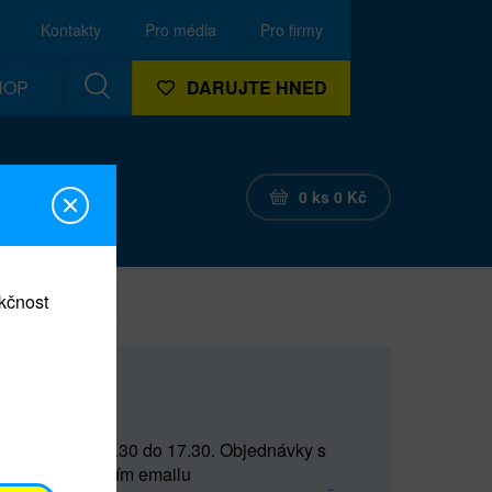
Kontakty
Pro média
Pro firmy
HOP
DARUJTE HNED
0
ks
0
Kč
nkčnost
CEF
 do 15 a od 15.30 do 17.30. Objednávky s
(prostřednictvím emailu