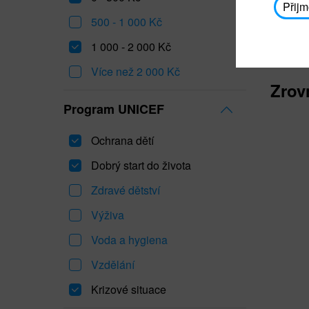
Přijm
500 - 1 000 Kč
1 000 - 2 000 Kč
Více než 2 000 Kč
Zrov
Program UNICEF
Ochrana dětí
Dobrý start do života
Zdravé dětství
Výživa
Voda a hygiena
Vzdělání
Krizové situace