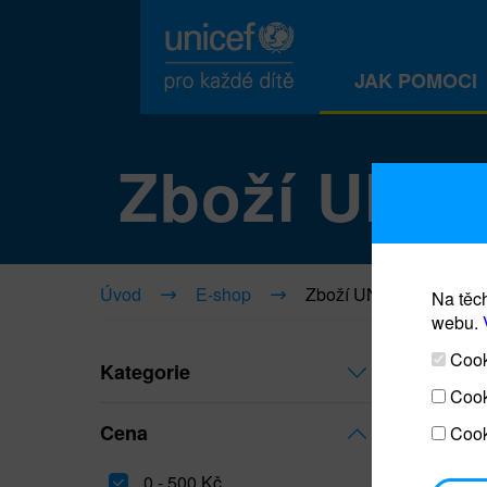
JAK POMOCI
Zboží UNI
Úvod
E-shop
Zboží UNICEF
Na těch
webu.
Cooki
Kategorie
Cook
Cena
Cook
0 - 500 Kč