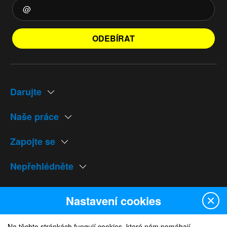
ODEBÍRAT
Darujte
Naše práce
Zapojte se
Nepřehlédněte
Naše weby
Nastavení cookies
Na těchto stránkách fungují cookies, které nám pomáhají