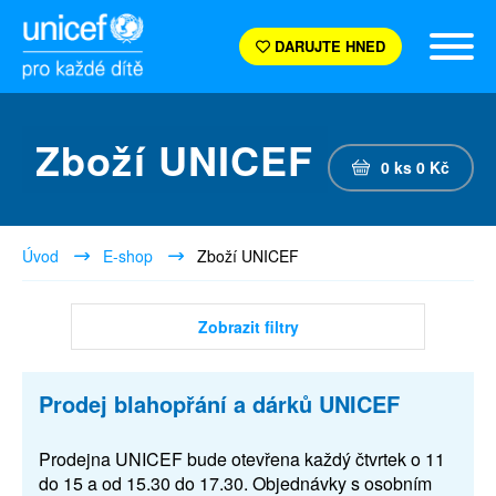
DARUJTE HNED
Zboží UNICEF
0
ks
0
Kč
Úvod
E-shop
Zboží UNICEF
Zobrazit filtry
Prodej blahopřání a dárků UNICEF
Prodejna UNICEF bude otevřena každý čtvrtek o 11
do 15 a od 15.30 do 17.30. Objednávky s osobním