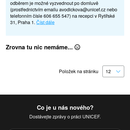
odběrem je možné vyzvednout po domluvě
(prostřednictvím emailu avodickova@unicef.cz nebo
telefonním čísle 606 655 547) na recepci v Rytířské
31, Praha 1.
Číst dále
Zrovna tu nic nemáme...
Položek na stránku
Co je u nás nového?
Dostávejte zprávy o práci UNICEF.