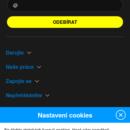
ODEBÍRAT
Darujte
Naše práce
Zapojte se
Nepřehlédněte
Naše weby
Nastavení cookies
Na těchto stránkách fungují cookies, které nám pomáhají