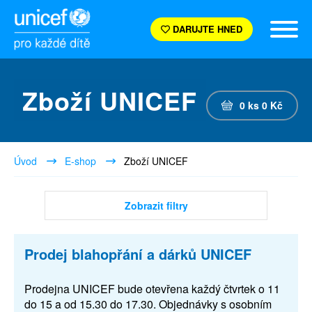
DARUJTE HNED
Zboží UNICEF
0
ks
0
Kč
Úvod
E-shop
Zboží UNICEF
Zobrazit filtry
Prodej blahopřání a dárků UNICEF
Prodejna UNICEF bude otevřena každý čtvrtek o 11
do 15 a od 15.30 do 17.30. Objednávky s osobním