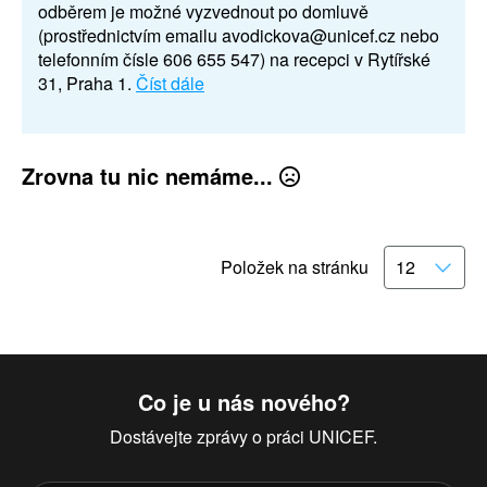
odběrem je možné vyzvednout po domluvě
(prostřednictvím emailu avodickova@unicef.cz nebo
telefonním čísle 606 655 547) na recepci v Rytířské
31, Praha 1.
Číst dále
Zrovna tu nic nemáme...
Položek na stránku
Co je u nás nového?
Dostávejte zprávy o práci UNICEF.